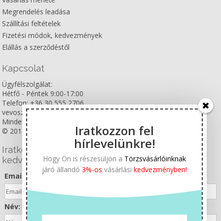
Megrendelés leadása
Szállítási feltételek
Fizetési módok, kedvezmények
Elállás a szerződéstől
Kapcsolat
Ügyfélszolgálat:
Hétfő - Péntek 9:00-17:00
Telefon: +36 30 555 2706
vevoszolgalat@szepsegshop.hu
Minden jog fenntartva
Iratkozzon fel
© 2016, Vida Verde Kft.
hírlevelünkre!
Iratkozzon fel hírlevelünkre és állandó 3%
Hogy Ön is részesüljön a
Törzsvásárlóinknak
kedvezménnyel ajándékozzuk meg!
járó állandó
3%-os
vásárlási
kedvezményben!
Email cím:
Név: