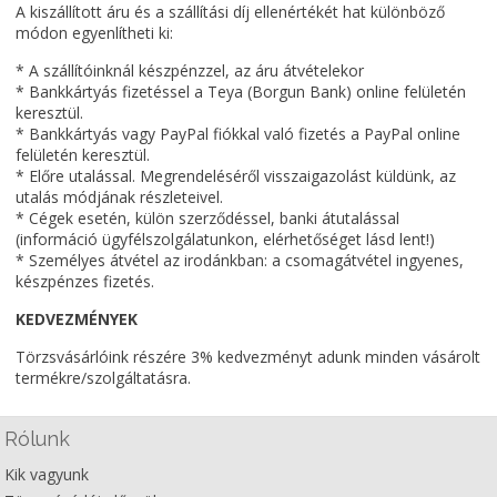
A kiszállított áru és a szállítási díj ellenértékét hat különböző
módon egyenlítheti ki:
* A szállítóinknál készpénzzel, az áru átvételekor
* Bankkártyás fizetéssel a Teya (Borgun Bank) online felületén
keresztül.
* Bankkártyás vagy PayPal fiókkal való fizetés a PayPal online
felületén keresztül.
* Előre utalással. Megrendeléséről visszaigazolást küldünk, az
utalás módjának részleteivel.
* Cégek esetén, külön szerződéssel, banki átutalással
(információ ügyfélszolgálatunkon, elérhetőséget lásd lent!)
* Személyes átvétel az irodánkban: a csomagátvétel ingyenes,
készpénzes fizetés.
KEDVEZMÉNYEK
Törzsvásárlóink részére 3% kedvezményt adunk minden vásárolt
termékre/szolgáltatásra.
Rólunk
Kik vagyunk