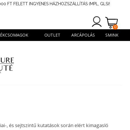
000 FT FELETT INGYENES HÁZHOZSZÁLLÍTÁS (MPL, GLS)!
0
TERMÉK
DÉKCSOMAGOK
OUTLET
ARCÁPOLÁS
SMINK
i-, és sejtszintű kutatások során elért kimagasló