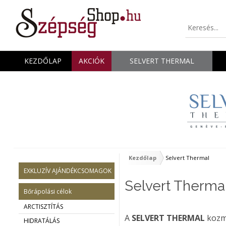
KEZDŐLAP
AKCIÓK
SELVERT THERMAL
Kezdőlap
Selvert Thermal
EXKLUZÍV AJÁNDÉKCSOMAGOK
Selvert Therma
Bőrápolási célok
ARCTISZTÍTÁS
A
SELVERT THERMAL
kozme
HIDRATÁLÁS