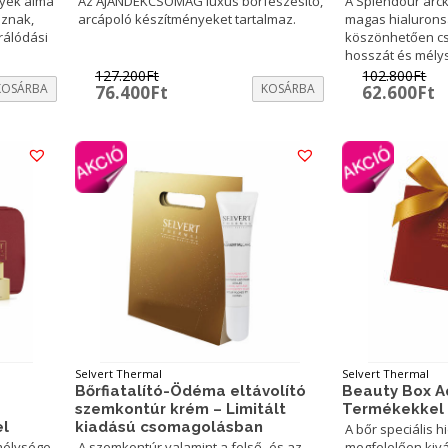
nyek alma
Az AJÁNDÉKCSOMAG luxus bőrfeszesítő,
A Splendour arc
aznak,
arcápoló készítményeket tartalmaz.
magas hialurons
rálódási
köszönhetően cs
hosszát és mély
127.200
Ft
102.800
Ft
KOSÁRBA
Original
Current
KOSÁRBA
Original
C
76.400
Ft
62.600
Ft
price
price
price
p
was:
is:
was:
is
127.200Ft.
76.400Ft.
102.800Ft
6
Selvert Thermal
Selvert Thermal
Bőrfiatalító-Ödéma eltávolító
Beauty Box A
szemkontúr krém – Limitált
Termékekkel
l
kiadású csomagolásban
A bőr speciális h
mélysége
A szemkontúr valamint a felső- és az
megfelelően kivá