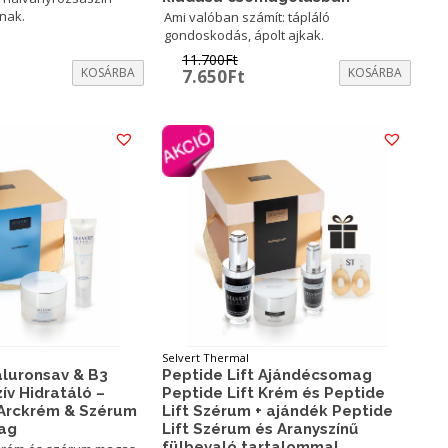
knak.
Ami valóban számít: tápláló
gondoskodás, ápolt ajkak.
11.700
Ft
KOSÁRBA
Original
Current
KOSÁRBA
7.650
Ft
price
price
was:
is:
11.700Ft.
7.650Ft.
Selvert Thermal
aluronsav & B3
Peptide Lift Ajándécsomag
ív Hidratáló –
Peptide Lift Krém és Peptide
 Arckrém & Szérum
Lift Szérum + ajándék Peptide
ag
Lift Szérum és Aranyszínű
fülbevaló tartalommal