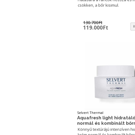
csökken, a bőr kisimul.
130.700
Ft
Original
Current
119.000
Ft
price
price
was:
is:
130.700Ft.
119.000Ft.
Selvert Thermal
Aquafresh light hidratál
normál és kombinált bőr
Könnyű textúrájú intenzíven hi
krém normál és kombinált bőrr