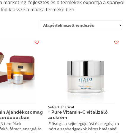
a marketing-fejlesztés és a termékek exportja a spanyol
solódik össze a márka termékeiben.
Alapértelmezett rendezés
Selvert Thermal
min Ajándékcsomag
+ Pure Vitamin-C vitalizáló
kszerdobozban
arckrém
IN termékek
Elősegíti a sejtmegújulást és megóvja a
akó, fáradt, energiáját
bőrt a szabadgyökök káros hatásaitól