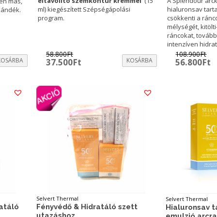
eltávolító szemkontúr krémmel
(15
A Splendour arc
en más,
ml) kiegészített Szépségápolási
hialuronsav tar
jándék.
program.
csökkenti a ránc
mélységét, kitölt
ráncokat, továb
intenzíven hidrat
58.800
Ft
108.900
Ft
KOSÁRBA
Original
Current
KOSÁRBA
Original
C
37.500
Ft
56.800
Ft
price
price
price
p
was:
is:
was:
is
58.800Ft.
37.500Ft.
108.900Ft
5
Selvert Thermal
Selvert Thermal
ratáló
Fényvédő & Hidratáló szett
Hialuronsav 
utazáshoz
emulzió arcr