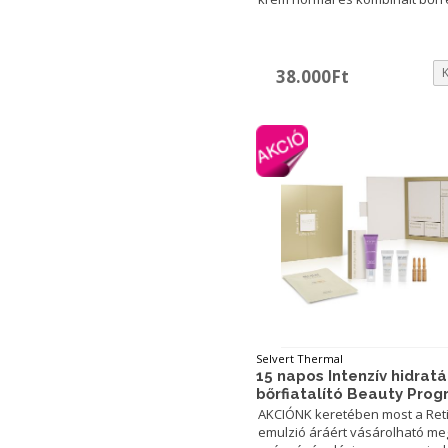
38.000
Ft
Selvert Thermal
15 napos Intenzív hidratá
bőrfiatalító Beauty Pro
AKCIÓNK keretében most a Ret
emulzió áráért vásárolható me