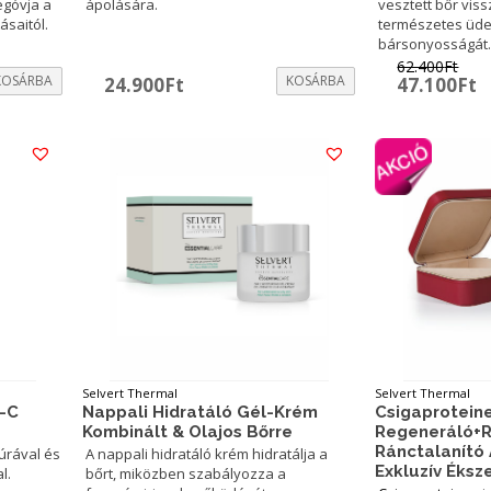
egóvja a
ápolására.
vesztett bőr vis
saitól.
természetes üde
bársonyosságát.
62.400
Ft
KOSÁRBA
KOSÁRBA
Original
C
24.900
Ft
47.100
Ft
price
p
was:
is
62.400Ft.
4
Selvert Thermal
Selvert Thermal
Nappali Hidratáló Gél-Krém
Csigaprotein
n-C
Kombinált & Olajos Bőrre
Regeneráló+R
Ránctalanító
A nappali hidratáló krém hidratálja a
úrával és
Exkluzív Éks
bőrt, miközben szabályozza a
l.