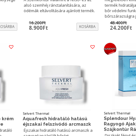
alsó szemhéj ránctalanítására, az
termék hidratálja 
ödémák eltávolítására ajánlott termék.
bőr védelmi funkc
bőrszárazságra j
16.200
Ft
48.400
Ft
KOSÁRBA
Original
Current
KOSÁRBA
Original
C
8.900
Ft
24.200
Ft
price
price
price
p
was:
is:
was:
is
16.200Ft.
8.900Ft.
48.400Ft.
2
Selvert Thermal
Selvert Thermal
Splendour Hy
ó krém
Aquafresh hidratáló hatású
Ragyogó Ajak
re
éjszakai felszívódó arcmaszk
Szájkontúr R
dratáló
Éjszakai hidratáló hatású arcmaszk a
Diszkrét fényt é
e
ragyogóan táplált bőrért.