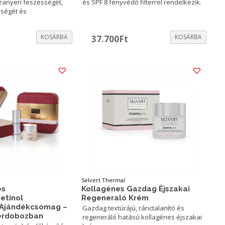
szanyeri feszességét,
és SPF 8 fényvédő filterrel rendelkezik.
ségét és
urrent
KOSÁRBA
KOSÁRBA
37.700
Ft
rice
:
7.100Ft.
Selvert Thermal
es
Kollagénes Gazdag Éjszakai
etinol
Regeneraló Krém
 Ajándékcsomag –
Gazdag textúrájú, ránctalanító és
zerdobozban
regeneráló hatású kollagénes éjszakai