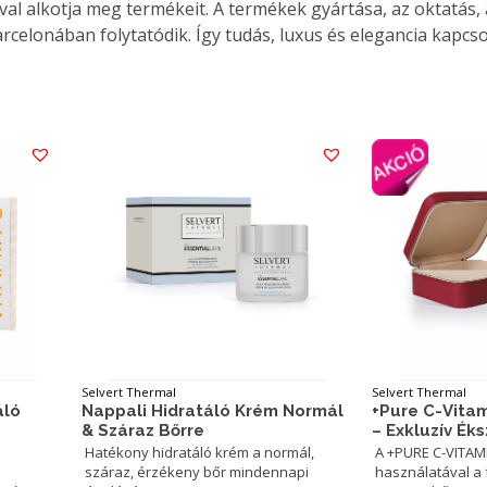
l alkotja meg termékeit. A termékek gyártása, az oktatás, 
rcelonában folytatódik. Így tudás, luxus és elegancia kapc
Selvert Thermal
Selvert Thermal
áló
Nappali Hidratáló Krém Normál
+Pure C-Vita
& Száraz Bőrre
– Exkluzív É
Hatékony hidratáló krém a normál,
A +PURE C-VITAM
száraz, érzékeny bőr mindennapi
használatával a f