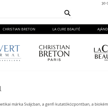
30 
CHRISTIAN BRETON
LA CURE BEAUTÉ
AJÁN
l
tikai márka Svájcban, a genfi kutatóközpontban, a biokémia