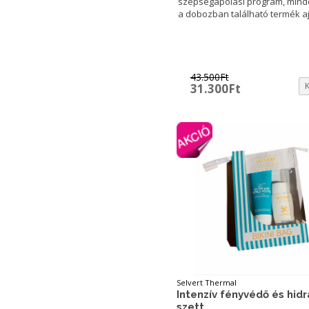
szépségápolási program, mind
a dobozban található termék a
43.500
Ft
Original
Current
31.300
Ft
price
price
was:
is:
43.500Ft.
31.300Ft.
Selvert Thermal
Intenzív fényvédő és hid
szett