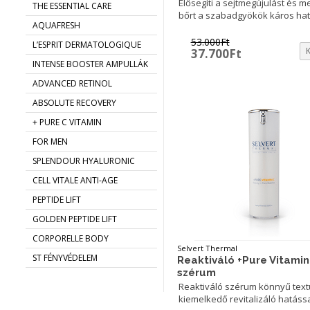
Elősegíti a sejtmegújulást és m
THE ESSENTIAL CARE
bőrt a szabadgyökök káros hatá
AQUAFRESH
53.000
Ft
L’ESPRIT DERMATOLOGIQUE
Original
Current
37.700
Ft
price
price
INTENSE BOOSTER AMPULLÁK
was:
is:
ADVANCED RETINOL
53.000Ft.
37.700Ft.
ABSOLUTE RECOVERY
+ PURE C VITAMIN
FOR MEN
SPLENDOUR HYALURONIC
CELL VITALE ANTI-AGE
PEPTIDE LIFT
GOLDEN PEPTIDE LIFT
CORPORELLE BODY
Selvert Thermal
ST FÉNYVÉDELEM
Reaktiváló +Pure Vitami
szérum
Reaktiváló szérum könnyű text
kiemelkedő revitalizáló hatássa