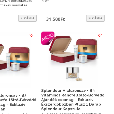
ntenzív bőrelőkészítő
krém.
ermékek normál és
urrent
KOSÁRBA
KOSÁRBA
31.500
Ft
rice
:
0.800Ft.
Splendour Hialuronsav + B3
Vitaminos Ráncfeltöltő-Bőrvédő
luronsav + B3
Ajándék csomag – Exkluzív
ncfeltöltő-Bőrvédő
Ékszerdobozban Plusz 1 Darab
ag – Exkluzív
Splendour Kapszula
ban
A Splendour arckrém és koncentrátum