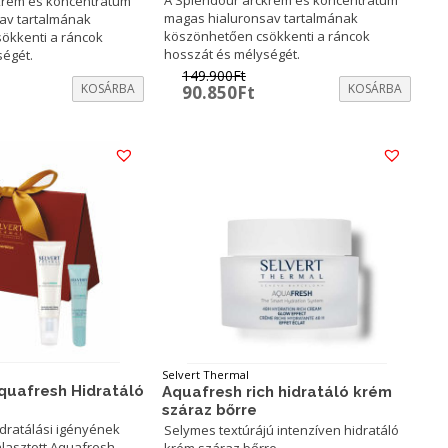
krém és koncentrátum
magas hialuronsav tartalmának
av tartalmának
köszönhetően csökkenti a ráncok
ökkenti a ráncok
hosszát és mélységét.
ségét.
149.900
Ft
urrent
KOSÁRBA
Original
Current
KOSÁRBA
90.850
Ft
rice
price
price
:
was:
is:
.
2.600Ft.
149.900Ft.
90.850Ft.
Selvert Thermal
quafresh Hidratáló
Aquafresh rich hidratáló krém
száraz bőrre
idratálási igényének
Selymes textúrájú intenzíven hidratáló
lasztott Aquafresh
krém száraz bőrre