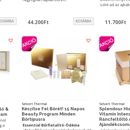
színt ad az ajka
KOSÁRBA
KOSÁRBA
44.200
Ft
11.700
Ft
Selvert Thermal
Selvert Thermal
Készítse Fel Bőrét! 15 Napos
Splendour Hi
ló &
Beauty Program Minden
Vitamin Intenz
gram
Bőrtípusra
Ráncfeltöltő
inol
Ajándékcsom
Essential Bőrfiatalító-Ödéma
g a