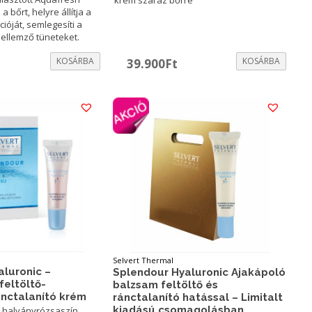
a bőrt, helyre állítja a
ióját, semlegesíti a
ellemző tüneteket.
urrent
KOSÁRBA
KOSÁRBA
39.900
Ft
rice
:
4.200Ft.
Selvert Thermal
aluronic –
Splendour Hyaluronic Ajakápoló
feltöltő-
balzsam feltöltő és
ánctalanító krém
ránctalanító hatással – Limitalt
kiadású csomagolásban
s halványrózsaszín