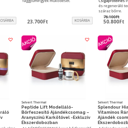
faggyúmirigyek működését.
Csigaproteines
i
és regeneráló t
száraz bőrre.
76.100
Ft
KOSÁRBA
KOSÁRBA
Original
C
23.700
Ft
50.800
Ft
price
p
was:
is
76.100Ft.
5
Selvert Thermal
Selvert Thermal
Peptide Lift Modelláló-
Splendour Hia
ráló
Bőrfeszesítő Ajándékcsomag –
Vitaminos Rá
ív
Aranyszínű Karkötővel -Exkluzív
Ajándék csom
Ékszerdobozban
Ékszerdoboz