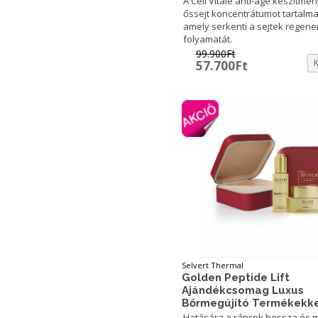
A Cell Vitale anti-age készítmé
őssejt koncentrátumot tartalm
amely serkenti a sejtek regene
folyamatát.
99.900
Ft
Original
Current
57.700
Ft
price
price
was:
is:
99.900Ft.
57.700Ft.
Selvert Thermal
Golden Peptide Lift
Ajándékcsomag Luxus
Bőrmegújító Termékekke
Hatására a ráncok hossza és 