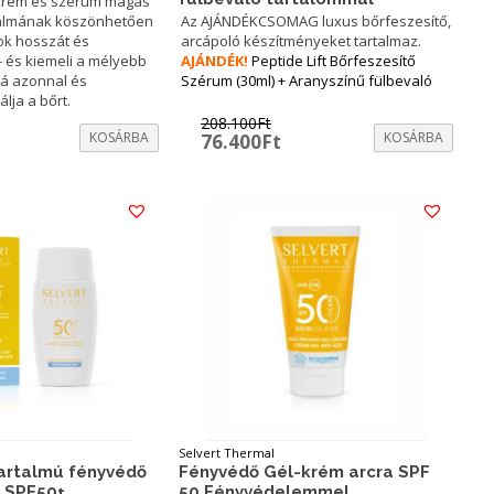
krém és szérum magas
talmának köszönhetően
Az AJÁNDÉKCSOMAG luxus bőrfeszesítő,
ok hosszát és
arcápoló készítményeket tartalmaz.
i- és kiemeli a mélyebb
AJÁNDÉK!
Peptide Lift Bőrfeszesítő
bá azonnal és
Szérum (30ml) + Aranyszínű fülbevaló
álja a bőrt.
208.100
Ft
urrent
KOSÁRBA
Original
Current
KOSÁRBA
76.400
Ft
rice
price
price
:
was:
is:
.
6.800Ft.
208.100Ft.
76.400Ft.
Selvert Thermal
tartalmú fényvédő
Fényvédő Gél-krém arcra SPF
a SPF50+
50 Fényvédelemmel