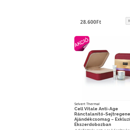
28.600
Ft
Selvert Thermal
Cell Vitale Anti-Age
Ránctalanító-Sejtregene
Ajándékcsomag – Exkluz
Ékszerdobozban