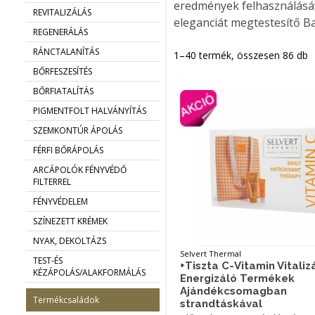
eredmények felhasználásáva
REVITALIZÁLÁS
eleganciát megtestesítő Ba
REGENERÁLÁS
RÁNCTALANÍTÁS
1–40 termék, összesen 86 db
BŐRFESZESÍTÉS
BŐRFIATALÍTÁS
PIGMENTFOLT HALVÁNYÍTÁS
SZEMKONTÚR ÁPOLÁS
FÉRFI BŐRÁPOLÁS
ARCÁPOLÓK FÉNYVÉDŐ
FILTERREL
FÉNYVÉDELEM
SZÍNEZETT KRÉMEK
NYAK, DEKOLTÁZS
Selvert Thermal
TEST-ÉS
+Tiszta C-Vitamin Vitaliz
KÉZÁPOLÁS/ALAKFORMÁLÁS
Energizáló Termékek
Ajándékcsomagban
Termékcsaládok
strandtáskával