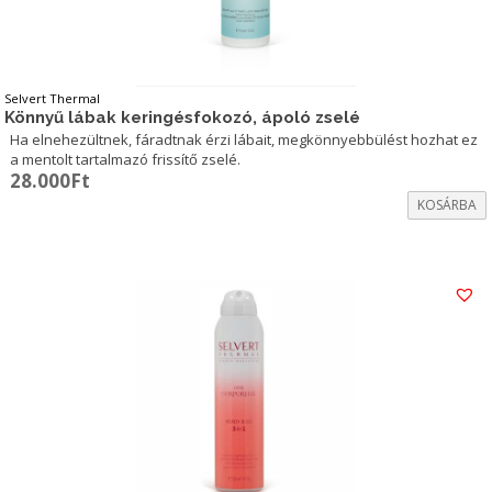
Selvert Thermal
Könnyű lábak keringésfokozó, ápoló zselé
Ha elnehezültnek, fáradtnak érzi lábait, megkönnyebbülést hozhat ez
a mentolt tartalmazó frissítő zselé.
28.000
Ft
KOSÁRBA