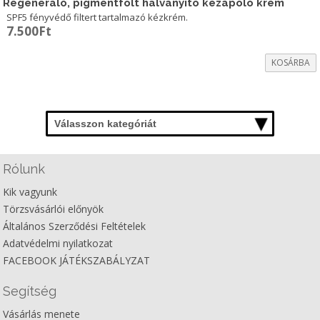
Regeneráló, pigmentfolt halványító kézápoló krém
SPF5 fényvédő filtert tartalmazó kézkrém.
7.500
Ft
KOSÁRBA
Válasszon kategóriát
Rólunk
Kik vagyunk
Törzsvásárlói előnyök
Általános Szerződési Feltételek
Adatvédelmi nyilatkozat
FACEBOOK JÁTÉKSZABÁLYZAT
Segítség
Vásárlás menete