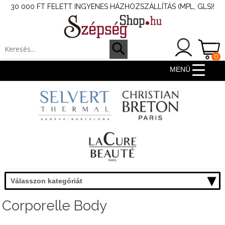
30 000 FT FELETT INGYENES HÁZHOZSZÁLLÍTÁS (MPL, GLS)!
0
ter
MENÜ
Válasszon kategóriát
Corporelle Body