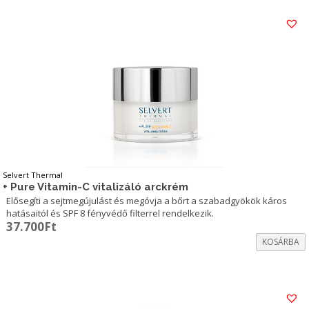
62.400Ft.
47.100Ft.
Selvert Thermal
+ Pure Vitamin-C vitalizáló arckrém
Elősegíti a sejtmegújulást és megóvja a bőrt a szabadgyökök káros
hatásaitól és SPF 8 fényvédő filterrel rendelkezik.
37.700
Ft
KOSÁRBA