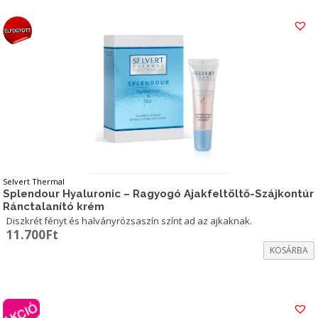
48.400Ft.
24.200Ft.
Selvert Thermal
Splendour Hyaluronic – Ragyogó Ajakfeltöltő-Szájkontúr
Ránctalanító krém
Diszkrét fényt és halványrózsaszín színt ad az ajkaknak.
11.700
Ft
KOSÁRBA