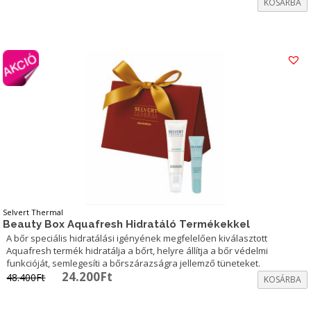
KOSÁRBA
was:
is:
130.700Ft.
119.000Ft.
Selvert Thermal
Beauty Box Aquafresh Hidratáló Termékekkel
A bőr speciális hidratálási igényének megfelelően kiválasztott
Aquafresh termék hidratálja a bőrt, helyre állítja a bőr védelmi
funkcióját, semlegesíti a bőrszárazságra jellemző tüneteket.
Original
Current
24.200
Ft
48.400
Ft
KOSÁRBA
price
price
was:
is: