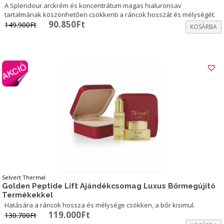
A Splendour arckrém és koncentrátum magas hialuronsav
tartalmának köszönhetően csökkenti a ráncok hosszát és mélységét.
Original
Current
90.850
Ft
149.900
Ft
KOSÁRBA
price
price
was:
is:
149.900Ft.
90.850Ft.
Selvert Thermal
Golden Peptide Lift Ajándékcsomag Luxus Bőrmegújító
Termékekkel
Hatására a ráncok hossza és mélysége csökken, a bőr kisimul.
Original
Current
119.000
Ft
130.700
Ft
price
price