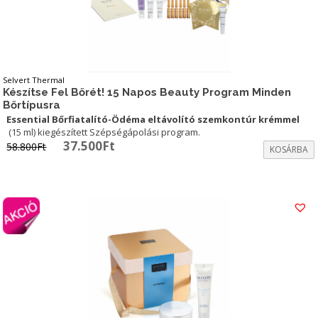
Selvert Thermal
Készítse Fel Bőrét! 15 Napos Beauty Program Minden
Bőrtípusra
Essential Bőrfiatalító-Ödéma eltávolító szemkontúr krémmel
(15 ml) kiegészített Szépségápolási program.
Original
Current
37.500
Ft
58.800
Ft
KOSÁRBA
price
price
was:
is:
58.800Ft.
37.500Ft.