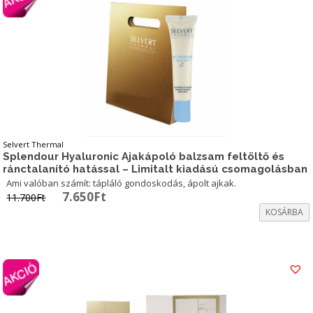
Selvert Thermal
Splendour Hyaluronic Ajakápoló balzsam feltöltő és
ránctalanító hatással – Limitalt kiadású csomagolásban
Ami valóban számít: tápláló gondoskodás, ápolt ajkak.
Original
Current
7.650
Ft
11.700
Ft
price
price
KOSÁRBA
was:
is:
11.700Ft.
7.650Ft.