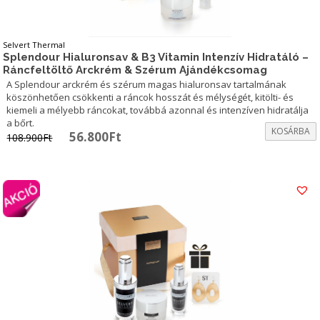
Selvert Thermal
Splendour Hialuronsav & B3 Vitamin Intenzív Hidratáló –
Ráncfeltöltő Arckrém & Szérum Ajándékcsomag
A Splendour arckrém és szérum magas hialuronsav tartalmának
köszönhetően csökkenti a ráncok hosszát és mélységét, kitölti- és
kiemeli a mélyebb ráncokat, továbbá azonnal és intenzíven hidratálja
a bőrt.
KOSÁRBA
Original
Current
56.800
Ft
108.900
Ft
price
price
was:
is:
108.900Ft.
56.800Ft.