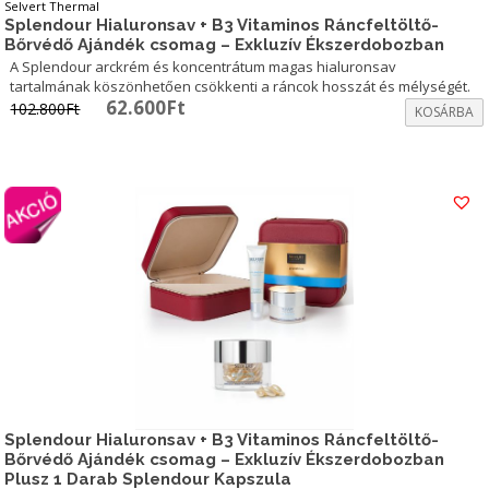
Selvert Thermal
Splendour Hialuronsav + B3 Vitaminos Ráncfeltöltő-
Bőrvédő Ajándék csomag – Exkluzív Ékszerdobozban
A Splendour arckrém és koncentrátum magas hialuronsav
tartalmának köszönhetően csökkenti a ráncok hosszát és mélységét.
Original
Current
62.600
Ft
102.800
Ft
KOSÁRBA
price
price
was:
is:
102.800Ft.
62.600Ft.
Splendour Hialuronsav + B3 Vitaminos Ráncfeltöltő-
Bőrvédő Ajándék csomag – Exkluzív Ékszerdobozban
Plusz 1 Darab Splendour Kapszula