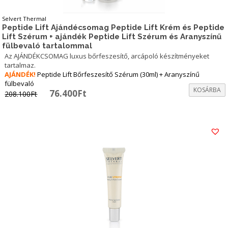
Selvert Thermal
Peptide Lift Ajándécsomag Peptide Lift Krém és Peptide
Lift Szérum + ajándék Peptide Lift Szérum és Aranyszínű
fülbevaló tartalommal
Az AJÁNDÉKCSOMAG luxus bőrfeszesítő, arcápoló készítményeket
tartalmaz.
AJÁNDÉK!
Peptide Lift Bőrfeszesítő Szérum (30ml) + Aranyszínű
fülbevaló
KOSÁRBA
Original
Current
76.400
Ft
208.100
Ft
price
price
was:
is:
208.100Ft.
76.400Ft.