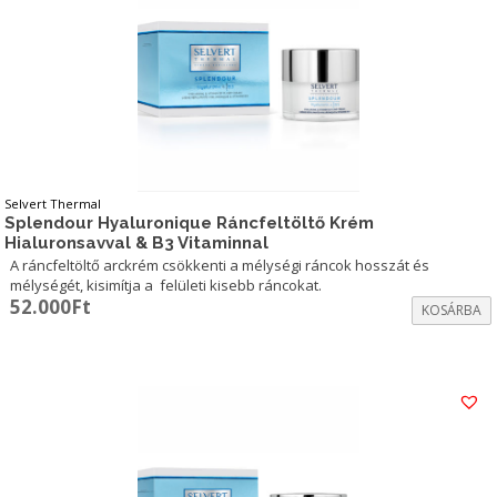
Selvert Thermal
Splendour Hyaluronique Ráncfeltöltő Krém
Hialuronsavval & B3 Vitaminnal
A ráncfeltöltő arckrém csökkenti a mélységi ráncok hosszát és
mélységét, kisimítja a felületi kisebb ráncokat.
52.000
Ft
KOSÁRBA