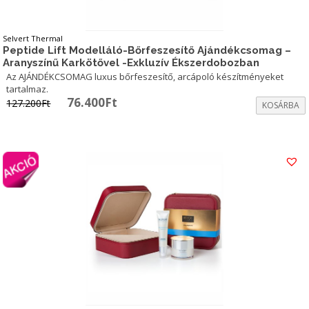
Selvert Thermal
Peptide Lift Modelláló-Bőrfeszesítő Ajándékcsomag –
Aranyszínű Karkötővel -Exkluzív Ékszerdobozban
Az AJÁNDÉKCSOMAG luxus bőrfeszesítő, arcápoló készítményeket
tartalmaz.
Original
Current
76.400
Ft
127.200
Ft
KOSÁRBA
price
price
was:
is:
127.200Ft.
76.400Ft.