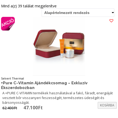
Mind a(z) 39 találat megjelenítve
Alapértelmezett rendezés
Selvert Thermal
+Pure C-Vitamin Ajándékcsomag – Exkluzív
Ékszerdobozban
A +PURE C-VITAMIN termékek használatával a fakó, fáradt, energiáját
vesztett bőr visszanyeri feszességét, természetes üdeségét és
bársonyosságát.
KOSÁRBA
Original
Current
47.100
Ft
62.400
Ft
price
price
was:
is: