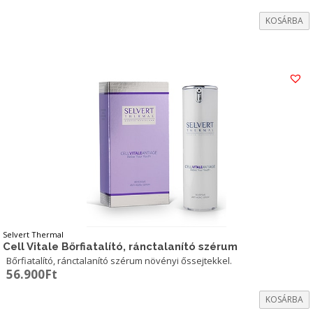
KOSÁRBA
Selvert Thermal
Cell Vitale Bőrfiatalító, ránctalanító szérum
Bőrfiatalító, ránctalanító szérum növényi őssejtekkel.
56.900
Ft
KOSÁRBA