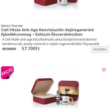
Selvert Thermal
Cell Vitale Anti-Age Ránctalanító-Sejtregeneráló
Ajándékcsomag – Exkluzív Ékszerdobozban
A Cell Vitale anti-age készítmények alma őssejt koncentrátumot
tartalmaznak, amely serkenti a sejtek regenerálódási folyamatát.
Original
Current
57.700
Ft
99.900
Ft
KOSÁRBA
price
price
was:
is:
99.900Ft.
57.700Ft.