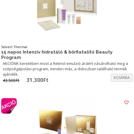
Selvert Thermal
15 napos Intenzív hidratáló & bőrfiatalító Beauty
Program
AKCIÓNK keretében most a Retinol emulzió áráért vásárolható meg a
szépségápolási program, minden más, a dobozban található termék
ajándék.
KOSÁRBA
Original
Current
31.300
Ft
43.500
Ft
price
price
was:
is:
43.500Ft.
31.300Ft.