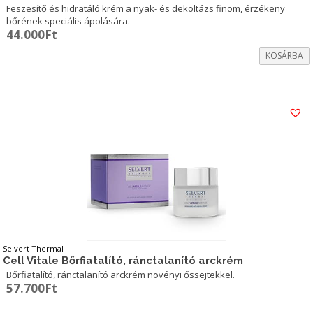
Feszesítő és hidratáló krém a nyak- és dekoltázs finom, érzékeny
bőrének speciális ápolására.
44.000
Ft
KOSÁRBA
Selvert Thermal
Cell Vitale Bőrfiatalító, ránctalanító arckrém
Bőrfiatalító, ránctalanító arckrém növényi őssejtekkel.
57.700
Ft