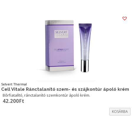
Selvert Thermal
Cell Vitale Ránctalanító szem- és szájkontúr ápoló krém
Bőrfiatalító, ránctalanító szemkontúr ápoló krém.
42.200
Ft
KOSÁRBA