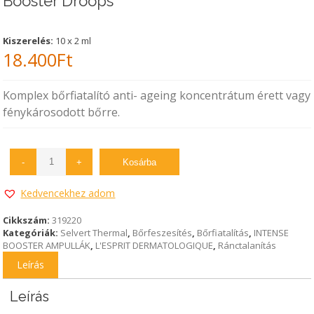
Booster Droops
Kiszerelés:
10 x 2 ml
18.400
Ft
Komplex bőrfiatalító anti- ageing koncentrátum érett vagy
fénykárosodott bőrre.
-
+
Kosárba
Kedvencekhez adom
Cikkszám:
319220
Kategóriák:
Selvert Thermal
,
Bőrfeszesítés
,
Bőrfiatalítás
,
INTENSE
BOOSTER AMPULLÁK
,
L'ESPRIT DERMATOLOGIQUE
,
Ránctalanítás
Leírás
Leírás