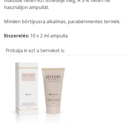
második héten ezt ismételje meg. A 3-4. héten ne
használjon ampullát.
Minden bőrtípusra alkalmas, parabénmentes termék.
Kiszerelés:
10 x 2 ml ampulla
Próbálja ki ezt a terméket is: