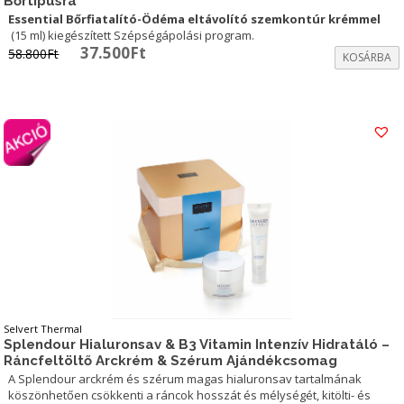
Bőrtípusra
Essential Bőrfiatalító-Ödéma eltávolító szemkontúr krémmel
(15 ml) kiegészített Szépségápolási program.
Original
Current
37.500
Ft
58.800
Ft
KOSÁRBA
price
price
was:
is:
58.800Ft.
37.500Ft.
Selvert Thermal
Splendour Hialuronsav & B3 Vitamin Intenzív Hidratáló –
Ráncfeltöltő Arckrém & Szérum Ajándékcsomag
A Splendour arckrém és szérum magas hialuronsav tartalmának
köszönhetően csökkenti a ráncok hosszát és mélységét, kitölti- és