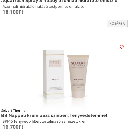
Aquafresh Spray & Ready azonnali hidratáló emulzió
Azonnali hidratáló hatású testpermet-emulzió.
18.100
Ft
KOSÁRBA
Selvert Thermal
BB Nappali krém bézs színben, fényvédelemmel
SPF15 fényvédő filtert tartalmazó színezett krém.
16.700
Ft