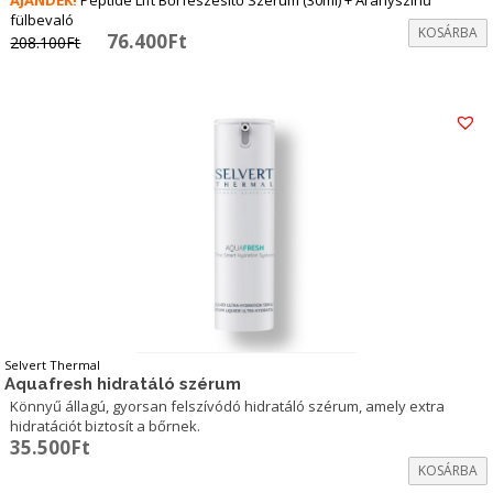
AJÁNDÉK!
Peptide Lift Bőrfeszesítő Szérum (30ml) + Aranyszínű
fülbevaló
KOSÁRBA
Original
Current
76.400
Ft
208.100
Ft
price
price
was:
is:
208.100Ft.
76.400Ft.
Selvert Thermal
Aquafresh hidratáló szérum
Könnyű állagú, gyorsan felszívódó hidratáló szérum, amely extra
hidratációt biztosít a bőrnek.
35.500
Ft
KOSÁRBA