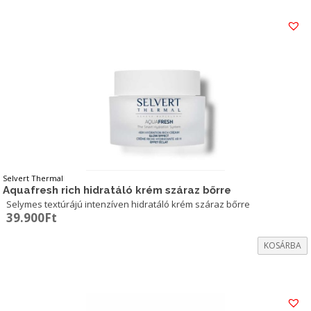
48.400Ft.
24.200Ft.
Selvert Thermal
Aquafresh rich hidratáló krém száraz bőrre
Selymes textúrájú intenzíven hidratáló krém száraz bőrre
39.900
Ft
KOSÁRBA