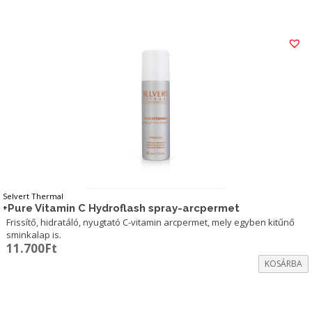
Selvert Thermal
+Pure Vitamin C Hydroflash spray-arcpermet
Frissítő, hidratáló, nyugtató C-vitamin arcpermet, mely egyben kitűnő
sminkalap is.
11.700
Ft
KOSÁRBA