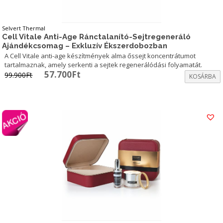
Selvert Thermal
Cell Vitale Anti-Age Ránctalanító-Sejtregeneráló
Ajándékcsomag – Exkluzív Ékszerdobozban
A Cell Vitale anti-age készítmények alma őssejt koncentrátumot
tartalmaznak, amely serkenti a sejtek regenerálódási folyamatát.
Original
Current
57.700
Ft
99.900
Ft
KOSÁRBA
price
price
was:
is:
99.900Ft.
57.700Ft.