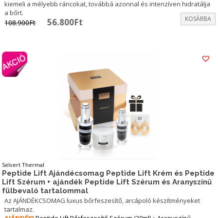
kiemeli a mélyebb ráncokat, továbbá azonnal és intenzíven hidratálja
a bőrt.
KOSÁRBA
Original
Current
56.800
Ft
108.900
Ft
price
price
was:
is:
108.900Ft.
56.800Ft.
Selvert Thermal
Peptide Lift Ajándécsomag Peptide Lift Krém és Peptide
Lift Szérum + ajándék Peptide Lift Szérum és Aranyszínű
fülbevaló tartalommal
Az AJÁNDÉKCSOMAG luxus bőrfeszesítő, arcápoló készítményeket
tartalmaz.