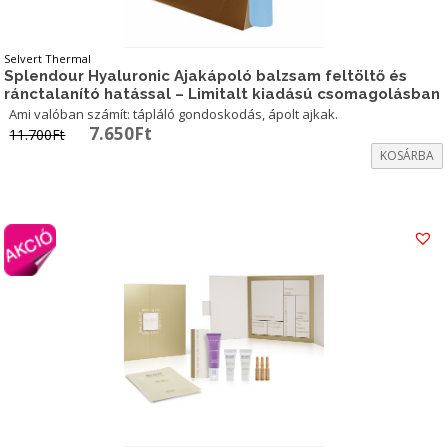
Selvert Thermal
Splendour Hyaluronic Ajakápoló balzsam feltöltő és
ránctalanító hatással – Limitalt kiadású csomagolásban
Ami valóban számít: tápláló gondoskodás, ápolt ajkak.
Original
Current
7.650
Ft
11.700
Ft
price
price
KOSÁRBA
was:
is:
11.700Ft.
7.650Ft.