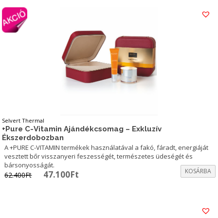
Selvert Thermal
+Pure C-Vitamin Ajándékcsomag – Exkluzív
Ékszerdobozban
A +PURE C-VITAMIN termékek használatával a fakó, fáradt, energiáját
vesztett bőr visszanyeri feszességét, természetes üdeségét és
bársonyosságát.
KOSÁRBA
Original
Current
47.100
Ft
62.400
Ft
price
price
was:
is:
62.400Ft.
47.100Ft.