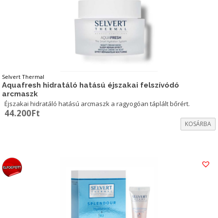
Selvert Thermal
Aquafresh hidratáló hatású éjszakai felszívódó
arcmaszk
Éjszakai hidratáló hatású arcmaszk a ragyogóan táplált bőrért.
44.200
Ft
KOSÁRBA