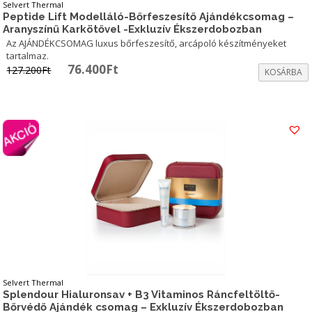
Selvert Thermal
Peptide Lift Modelláló-Bőrfeszesítő Ajándékcsomag –
Aranyszínű Karkötővel -Exkluzív Ékszerdobozban
Az AJÁNDÉKCSOMAG luxus bőrfeszesítő, arcápoló készítményeket
tartalmaz.
Original
Current
76.400
Ft
127.200
Ft
KOSÁRBA
price
price
was:
is:
127.200Ft.
76.400Ft.
Selvert Thermal
Splendour Hialuronsav + B3 Vitaminos Ráncfeltöltő-
Bőrvédő Ajándék csomag – Exkluzív Ékszerdobozban