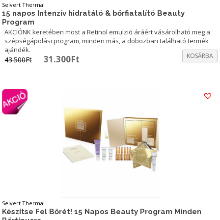
Selvert Thermal
15 napos Intenzív hidratáló & bőrfiatalító Beauty
Program
AKCIÓNK keretében most a Retinol emulzió áráért vásárolható meg a
szépségápolási program, minden más, a dobozban található termék
ajándék.
KOSÁRBA
Original
Current
31.300
Ft
43.500
Ft
price
price
was:
is:
43.500Ft.
31.300Ft.
Selvert Thermal
Készítse Fel Bőrét! 15 Napos Beauty Program Minden