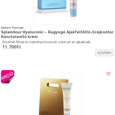
Selvert Thermal
Splendour Hyaluronic – Ragyogó Ajakfeltöltő-Szájkontúr
Ránctalanító krém
Diszkrét fényt és halványrózsaszín színt ad az ajkaknak.
11.700
Ft
KOSÁRBA