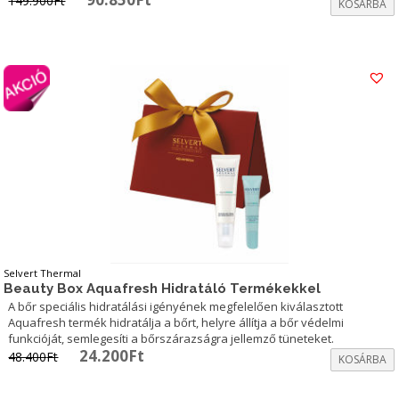
149.900
Ft
KOSÁRBA
price
price
was:
is:
149.900Ft.
90.850Ft.
Selvert Thermal
Beauty Box Aquafresh Hidratáló Termékekkel
A bőr speciális hidratálási igényének megfelelően kiválasztott
Aquafresh termék hidratálja a bőrt, helyre állítja a bőr védelmi
funkcióját, semlegesíti a bőrszárazságra jellemző tüneteket.
Original
Current
24.200
Ft
48.400
Ft
KOSÁRBA
price
price
was:
is: