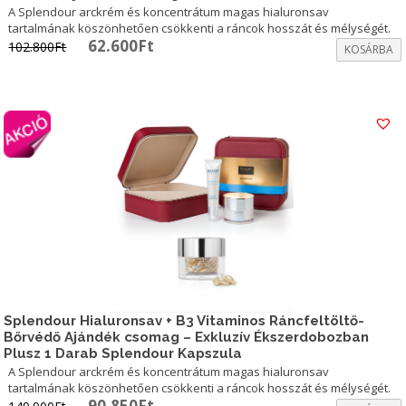
A Splendour arckrém és koncentrátum magas hialuronsav
tartalmának köszönhetően csökkenti a ráncok hosszát és mélységét.
Original
Current
62.600
Ft
102.800
Ft
KOSÁRBA
price
price
was:
is:
102.800Ft.
62.600Ft.
Splendour Hialuronsav + B3 Vitaminos Ráncfeltöltő-
Bőrvédő Ajándék csomag – Exkluzív Ékszerdobozban
Plusz 1 Darab Splendour Kapszula
A Splendour arckrém és koncentrátum magas hialuronsav
tartalmának köszönhetően csökkenti a ráncok hosszát és mélységét.
Original
Current
90.850
Ft