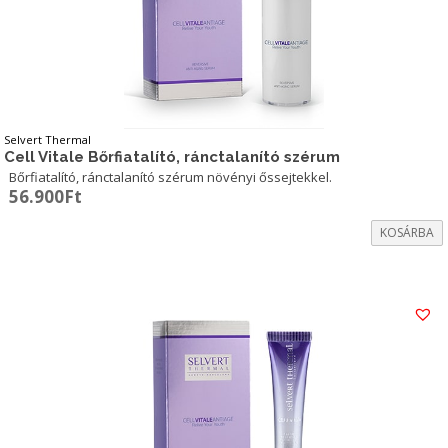
Selvert Thermal
Cell Vitale Bőrfiatalító, ránctalanító szérum
Bőrfiatalító, ránctalanító szérum növényi őssejtekkel.
56.900
Ft
KOSÁRBA