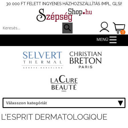
30 000 FT FELETT INGYENES HÁZHOZSZÁLLÍTÁS (MPL, GLS)!
0
ter
MENÜ
Válasszon kategóriát
L'ESPRIT DERMATOLOGIQUE