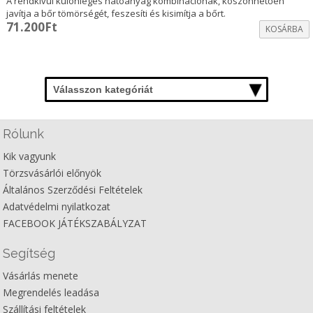
A rendkívül különleges hatóanyag kombinációnak, köszönhetően
javítja a bőr tömörségét, feszesíti és kisimítja a bőrt.
71.200
Ft
KOSÁRBA
Válasszon kategóriát
Rólunk
Kik vagyunk
Törzsvásárlói előnyök
Általános Szerződési Feltételek
Adatvédelmi nyilatkozat
FACEBOOK JÁTÉKSZABÁLYZAT
Segítség
Vásárlás menete
Megrendelés leadása
Szállítási feltételek