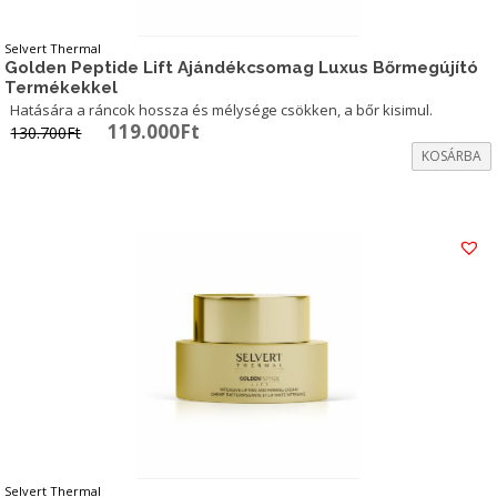
Selvert Thermal
Golden Peptide Lift Ajándékcsomag Luxus Bőrmegújító
Termékekkel
Hatására a ráncok hossza és mélysége csökken, a bőr kisimul.
Original
Current
119.000
Ft
130.700
Ft
price
price
KOSÁRBA
was:
is:
130.700Ft.
119.000Ft.
Selvert Thermal