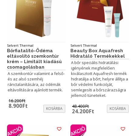
Selvert Thermal
Selvert Thermal
Bőrfiatalító-Ödéma
Beauty Box Aquafresh
eltávolító szemkontúr
Hidratáló Termékekkel
krém – Limitált kiadású
A bőr speciális hidratálási
csomagolásban
igényének megfelelően
A szemkontúr valamint a felső-
kiválasztott Aquafresh termék
és az alsó szemhéj
hidratálja a bőrt, helyre állítja a
ránctalanítására, az ödémák
bőr védelmi funkcióját,
eltávolítására ajánlott termék.
semlegesíti a bőrszárazságra
jellemző tüneteket.
16.200
Ft
Original
Current
8.900
Ft
48.400
Ft
KOSÁRBA
KOSÁRBA
price
price
Original
Current
24.200
Ft
was:
is:
price
price
16.200Ft.
8.900Ft.
was:
is:
48.400Ft.
24.200Ft.