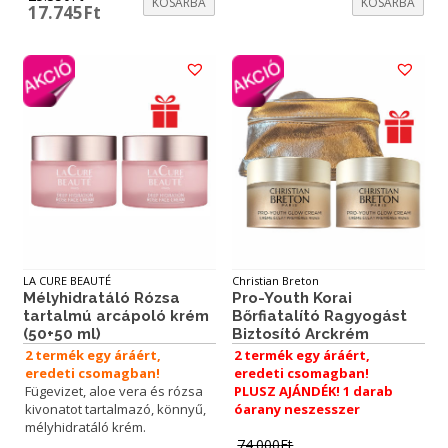
KOSÁRBA
KOSÁRBA
Original
Current
17.745
Ft
price
price
was:
is:
25.350Ft.
17.745Ft.
LA CURE BEAUTÉ
Christian Breton
Mélyhidratáló Rózsa
Pro-Youth Korai
tartalmú arcápoló krém
Bőrfiatalító Ragyogást
(50+50 ml)
Biztosító Arckrém
2 termék egy áráért,
2 termék egy áráért,
eredeti csomagban!
eredeti csomagban!
Fügevizet, aloe vera és rózsa
PLUSZ AJÁNDÉK! 1 darab
kivonatot tartalmazó, könnyű,
óarany neszesszer
mélyhidratáló krém.
74.000
Ft