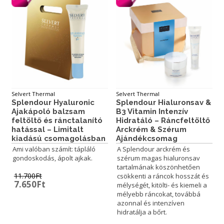
Selvert Thermal
Selvert Thermal
Splendour Hialuronsav &
Splendour Hyaluronic
B3 Vitamin Intenzív
Ajakápoló balzsam
Hidratáló – Ráncfeltöltő
feltöltő és ránctalanító
Arckrém & Szérum
hatással – Limitalt
Ajándékcsomag
kiadású csomagolásban
A Splendour arckrém és
Ami valóban számít: tápláló
szérum magas hialuronsav
gondoskodás, ápolt ajkak.
tartalmának köszönhetően
11.700
Ft
csökkenti a ráncok hosszát és
Original
Current
7.650
Ft
mélységét, kitölti- és kiemeli a
price
price
mélyebb ráncokat, továbbá
was:
is:
azonnal és intenzíven
11.700Ft.
7.650Ft.
hidratálja a bőrt.