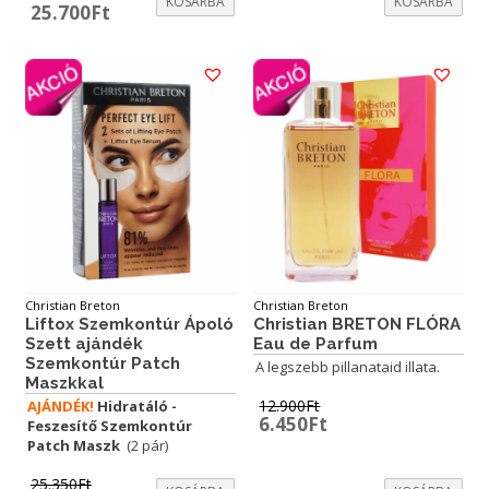
KOSÁRBA
KOSÁRBA
price
price
Original
Current
25.700
Ft
was:
is:
price
price
38.300Ft.
28.725Ft.
was:
is:
34.300Ft.
25.700Ft.
Christian Breton
Christian Breton
Liftox Szemkontúr Ápoló
Christian BRETON FLÓRA
Szett ajándék
Eau de Parfum
Szemkontúr Patch
A legszebb pillanataid illata.
Maszkkal
12.900
Ft
AJÁNDÉK!
Hidratáló -
Original
Current
6.450
Ft
Feszesítő Szemkontúr
price
price
Patch Maszk
(2 pár)
was:
is:
12.900Ft.
6.450Ft.
25.350
Ft