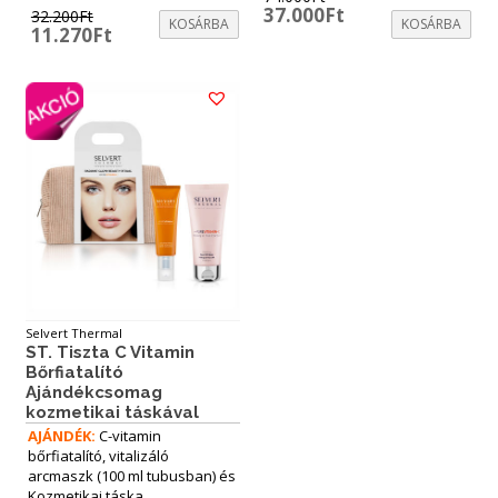
Original
Current
37.000
Ft
32.200
Ft
KOSÁRBA
KOSÁRBA
price
price
Original
Current
11.270
Ft
was:
is:
price
price
74.000Ft.
37.000Ft.
was:
is:
32.200Ft.
11.270Ft.
Selvert Thermal
ST. Tiszta C Vitamin
Bőrfiatalító
Ajándékcsomag
kozmetikai táskával
AJÁNDÉK:
C-vitamin
bőrfiatalító, vitalizáló
arcmaszk (100 ml tubusban) és
Kozmetikai táska