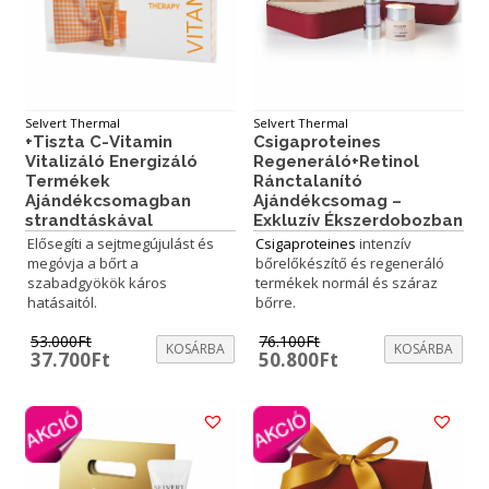
Selvert Thermal
Selvert Thermal
+Tiszta C-Vitamin
Csigaproteines
Vitalizáló Energizáló
Regeneráló+Retinol
Termékek
Ránctalanító
Ajándékcsomagban
Ajándékcsomag –
strandtáskával
Exkluzív Ékszerdobozban
Elősegíti a sejtmegújulást és
Csigaproteines
intenzív
megóvja a bőrt a
bőrelőkészítő és regeneráló
szabadgyökök káros
termékek normál és száraz
hatásaitól.
bőrre.
53.000
Ft
76.100
Ft
KOSÁRBA
KOSÁRBA
Original
Current
Original
Current
37.700
Ft
50.800
Ft
price
price
price
price
was:
is:
was:
is:
53.000Ft.
37.700Ft.
76.100Ft.
50.800Ft.