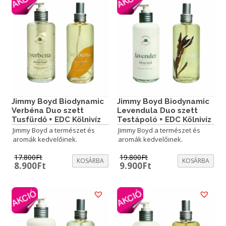
Jimmy Boyd Biodynamic
Jimmy Boyd Biodynamic
Verbéna Duo szett
Levendula Duo szett
Tusfürdő + EDC Kölnivíz
Testápoló + EDC Kölnivíz
Jimmy Boyd a természet és
Jimmy Boyd a természet és
aromák kedvelőinek.
aromák kedvelőinek.
17.800
Ft
19.800
Ft
KOSÁRBA
KOSÁRBA
Original
Current
Original
Current
8.900
Ft
9.900
Ft
price
price
price
price
was:
is:
was:
is:
17.800Ft.
8.900Ft.
19.800Ft.
9.900Ft.