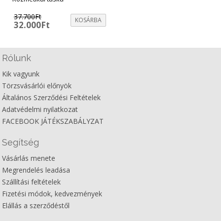
37.700
Ft
KOSÁRBA
Original
Current
32.000
Ft
price
price
was:
is:
37.700Ft.
32.000Ft.
Rólunk
Kik vagyunk
Törzsvásárlói előnyök
Általános Szerződési Feltételek
Adatvédelmi nyilatkozat
FACEBOOK JÁTÉKSZABÁLYZAT
Segítség
Vásárlás menete
Megrendelés leadása
Szállítási feltételek
Fizetési módok, kedvezmények
Elállás a szerződéstől