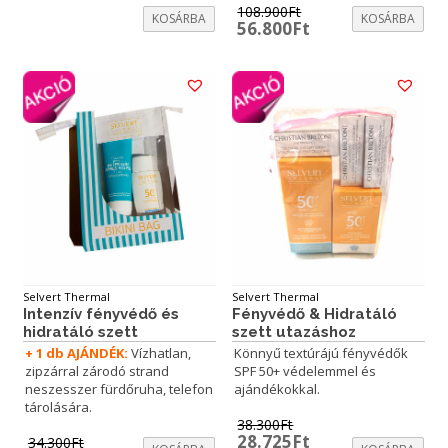
108.900
Ft
KOSÁRBA
KOSÁRBA
Original
Current
56.800
Ft
price
price
was:
is:
108.900Ft.
56.800Ft.
Selvert Thermal
Selvert Thermal
Intenzív fényvédő és
Fényvédő & Hidratáló
hidratáló szett
szett utazáshoz
+ 1 db AJÁNDÉK:
Vízhatlan,
Könnyű textúrájú fényvédők
zipzárral zárodó strand
SPF 50+ védelemmel és
neszesszer fürdőruha, telefon
ajándékokkal.
tárolására.
38.300
Ft
Original
Current
28.725
Ft
34.300
Ft