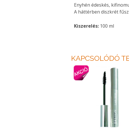
Enyhén édeskés, kifinomul
A háttérben diszkrét fűsze
Kiszerelés:
100 ml
KAPCSOLÓDÓ T