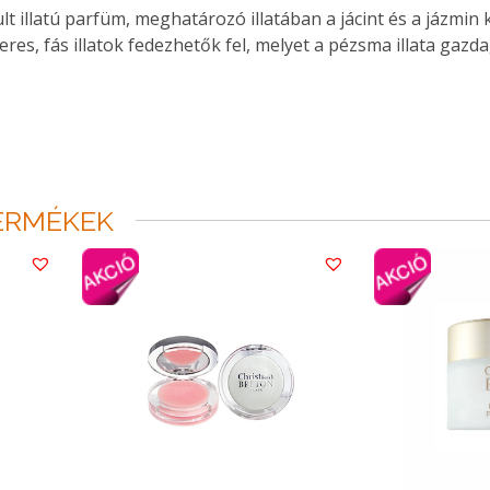
t illatú parfüm, meghatározó illatában a jácint és a jázmin 
res, fás illatok fedezhetők fel, melyet a pézsma illata gazda
ERMÉKEK