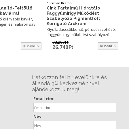
Christian Breton
lanító-Feltöltő
Cink Tartalmú Hidratáló
kaviárral
Faggyúmirigy Működést
Szabályozó Pigmentfolt
tő krém zöld kaviár,
Korrigáló Arckrém
agén és hialuron sav
Gyulladáscsökkentő, pórusösszehúzó,
faggyúmirigy működést szabályozó.
38.200
Ft
urrent
KOSÁRBA
Original
Current
KOSÁRBA
26.740
Ft
rice
price
price
:
was:
is:
2.370Ft.
38.200Ft.
26.740Ft.
Iratkozzon fel hírlevelünkre és
állandó 3% kedvezménnyel
ajándékozzuk meg!
Email cím:
Név: