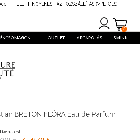
000 FT FELETT INGYENES HÁZHOZSZÁLLÍTÁS (MPL, GLS)!
0
TERMÉK
DÉKCSOMAGOK
OUTLET
ARCÁPOLÁS
SMINK
stian BRETON FLÓRA Eau de Parfum
lés:
100 ml
Original
Current