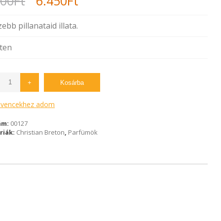
900
Ft
6.450
Ft
price
price
ebb pillanataid illata.
was:
is:
ten
12.900Ft.
6.450Ft.
+
Kosárba
vencekhez adom
ám:
00127
riák:
Christian Breton
,
Parfümök