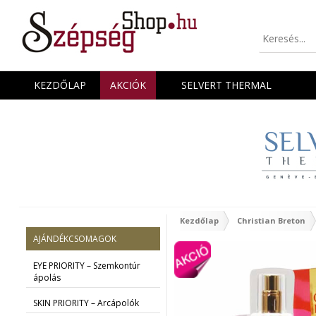
KEZDŐLAP
AKCIÓK
SELVERT THERMAL
Kezdőlap
Christian Breton
AJÁNDÉKCSOMAGOK
EYE PRIORITY – Szemkontúr
ápolás
SKIN PRIORITY – Arcápolók