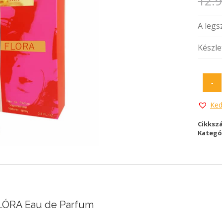
12.
A legsz
Készle
-
Ked
Cikksz
Kategó
LÓRA Eau de Parfum