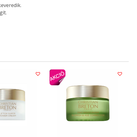
keveredik.
gít.