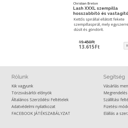
Christian Breton
Lash XXXL szempilla
hosszabbító és vastagító
Kettős spirállal ellátott fekete
szempillaspirál, mely egyszerre
dúsít és göndörít.
19.450
Ft
Original
Current
13.615
Ft
price
price
was:
is:
19.450Ft.
13.615Ft.
Rólunk
Segítség
Kik vagyunk
Vásárlás me
Törzsvásárlói előnyök
Megrendelés
Általános Szerződési Feltételek
Szállítási felt
Adatvédelmi nyilatkozat
Fizetési mó
FACEBOOK JÁTÉKSZABÁLYZAT
Elállás a sze