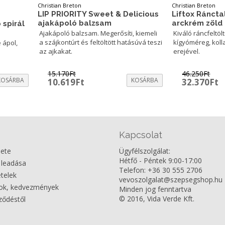
Christian Breton
Christian Breton
Liftox Ráncta
LIP PRIORITY Sweet & Delicious
arckrém zöld 
ajakápoló balzsam
 spirál
Kiváló ráncfeltöl
Ajakápoló balzsam. Megerősíti, kiemeli
kígyóméreg, koll
a szájkontúrt és feltöltött hatásúvá teszi
 ápol,
erejével.
az ajkakat.
15.170
Ft
46.250
Ft
KOSÁRBA
Original
Current
KOSÁRBA
Original
C
10.619
Ft
32.370
Ft
price
price
price
p
was:
is:
was:
is
15.170Ft.
10.619Ft.
46.250Ft.
3
Kapcsolat
nete
Ügyfélszolgálat:
Hétfő - Péntek 9:00-17:00
 leadása
Telefon: +36 30 555 2706
ételek
vevoszolgalat@szepsegshop.hu
dok, kedvezmények
Minden jog fenntartva
© 2016, Vida Verde Kft.
rződéstől