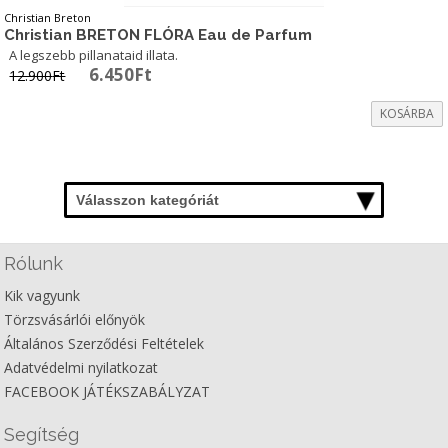
Christian Breton
Christian BRETON FLÓRA Eau de Parfum
A legszebb pillanataid illata.
Original
Current
6.450
Ft
12.900
Ft
price
price
was:
is:
KOSÁRBA
12.900Ft.
6.450Ft.
Válasszon kategóriát
Rólunk
Kik vagyunk
Törzsvásárlói előnyök
Általános Szerződési Feltételek
Adatvédelmi nyilatkozat
FACEBOOK JÁTÉKSZABÁLYZAT
Segítség