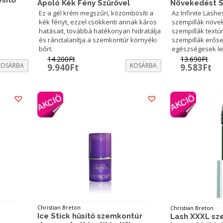
Ápoló Kék Fény Szűrővel
Növekedést 
Ez a gél krém megszűri, közömbösíti a
Az Infinite Lash
kék fényt, ezzel csökkenti annak káros
szempillák növek
hatásait, továbbá hatékonyan hidratálja
szempillák textúr
és ránctalanítja a szemkontúr környéki
szempillák erőse
bőrt.
egészségesek le
14.200
Ft
13.690
Ft
KOSÁRBA
Original
Current
KOSÁRBA
Original
Cu
9.940
Ft
9.583
Ft
price
price
price
pr
was:
is:
was:
is:
14.200Ft.
9.940Ft.
13.690Ft.
9.
Christian Breton
Christian Breton
Ice Stick hűsítő szemkontúr
Lash XXXL sz