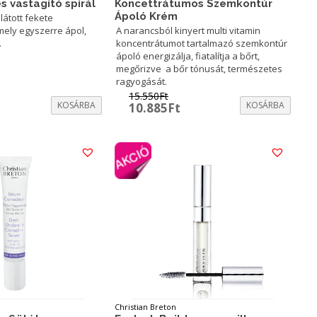
s vastagító spirál
Koncettrátumos Szemkontúr
Ápoló Krém
llátott fekete
 mely egyszerre ápol,
A narancsból kinyert multi vitamin
.
koncentrátumot tartalmazó szemkontúr
ápoló energizálja, fiatalítja a bőrt,
megőrizve a bőr tónusát, természetes
ragyogását.
15.550
Ft
urrent
KOSÁRBA
Original
Current
KOSÁRBA
10.885
Ft
rice
price
price
:
was:
is:
3.615Ft.
15.550Ft.
10.885Ft.
Christian Breton