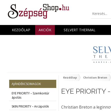
KEZDŐLAP
AKCIÓK
SELVERT THERMAL
Kezdőlap
Christian Breton
AJÁNDÉKCSOMAGOK
EYE PRIORITY -
EYE PRIORITY – Szemkontúr
ápolás
SKIN PRIORITY – Arcápolók
Christian Breton a leginn