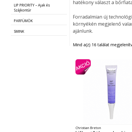
hatékony választ a bőrfiata
LIP PRIORITY – Ajak és
Szájkontúr
Forradalmian új technológi
PARFÜMÖK
környékén megjelenő valam
ajánlunk.
SMINK
Mind a(z) 16 találat megjelenít
Christian Breton