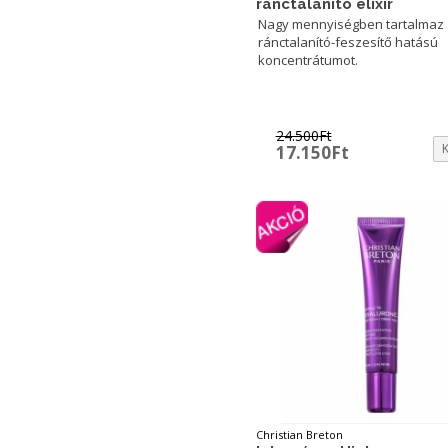
ránctalanító elixír
Nagy mennyiségben tartalmaz
ránctalanító-feszesítő hatású
koncentrátumot.
24.500
Ft
Original
Current
17.150
Ft
price
price
was:
is:
24.500Ft.
17.150Ft.
Christian Breton