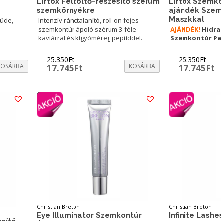
Liftox Szemk
Liftox Feltöltő-feszesítő szérum
ajándék Szem
)
szemkörnyékre
Maszkkal
 üde,
Intenzív ránctalanító, roll-on fejes
AJÁNDÉK!
Hidrat
szemkontúr ápoló szérum 3-féle
Szemkontúr P
kaviárral és kígyóméreg peptiddel.
25.350
Ft
25.350
Ft
KOSÁRBA
Original
Current
KOSÁRBA
Original
C
17.745
Ft
17.745
Ft
price
price
price
p
was:
is:
was:
is
25.350Ft.
17.745Ft.
25.350Ft.
1
Christian Breton
Christian Breton
Eye Illuminator Szemkontúr
Infinite Lash
esítő