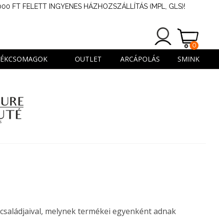
000 FT FELETT INGYENES HÁZHOZSZÁLLÍTÁS (MPL, GLS)!
0
TERMÉK
DÉKCSOMAGOK
OUTLET
ARCÁPOLÁS
SMINK
kcsaládjaival, melynek termékei egyenként adnak