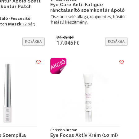
ontúr Ápoló Szett
Eye Care Anti–Fatigue
kontúr Patch
ránctalanító szemkontúr ápoló
Tisztán zselé állagú, olajmentes, hűsítő
áló -Feszesítő
hatású készítmény.
atch Maszk
(2 pár)
24.350
Ft
urrent
KOSÁRBA
Original
Current
KOSÁRBA
17.045
Ft
rice
price
price
:
was:
is:
7.745Ft.
24.350Ft.
17.045Ft.
Christian Breton
es Szempilla
Eye Focus Aktív Krém (10 ml)