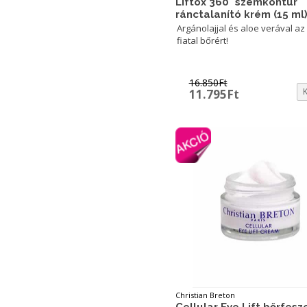
Liftox 360° szemkontúr
ránctalanító krém (15 ml
Argánolajjal és aloe verával az
fiatal bőrért!
16.850
Ft
Original
Current
11.795
Ft
price
price
was:
is:
16.850Ft.
11.795Ft.
Christian Breton
Cellular Eye Lift bőrfesz