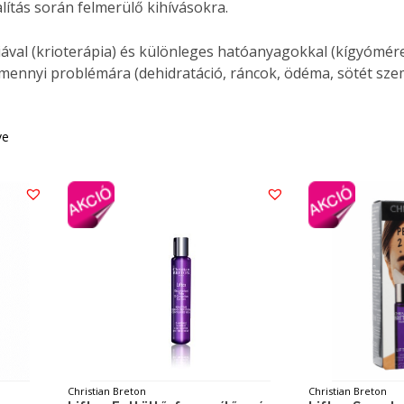
lítás során felmerülő kihívásokra.
ával (krioterápia) és különleges hatóanyagokkal (kígyómére
ennyi problémára (dehidratáció, ráncok, ödéma, sötét szem
ve
Christian Breton
Christian Breton