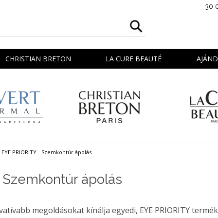
30 
CHRISTIAN BRETON
LA CURE BEAUTÉ
AJÁN
EYE PRIORITY - Szemkontúr ápolás
 Szemkontúr ápolás
ovatívabb megoldásokat kínálja egyedi, EYE PRIORITY termé