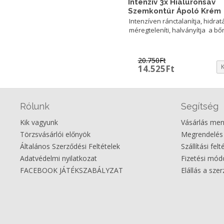
Intenzív 3x Hialuronsav
Szemkontúr Ápoló Krém
Intenzíven ránctalanítja, hidratá
méregteleníti, halványítja a bőr
20.750
Ft
Original
Current
14.525
Ft
price
price
was:
is:
20.750Ft.
14.525Ft.
Rólunk
Segítség
Kik vagyunk
Vásárlás me
Törzsvásárlói előnyök
Megrendelés
Általános Szerződési Feltételek
Szállítási felt
Adatvédelmi nyilatkozat
Fizetési mó
FACEBOOK JÁTÉKSZABÁLYZAT
Elállás a sze