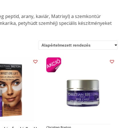
g peptid, arany, kaviár, Matrixyl) a szemkontúr
karika, petyhüdt szemhéj) speciális készítményeket
Alapértelmezett rendezés
Christian Breton