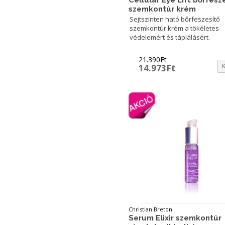
szemkontúr krém
Sejtszinten ható bőrfeszesítő
szemkontúr krém a tökéletes
védelemért és táplálásért.
21.390
Ft
Original
Current
14.973
Ft
price
price
was:
is:
21.390Ft.
14.973Ft.
Christian Breton
Serum Elixir szemkontúr