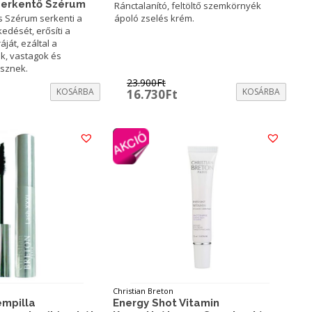
Serkentő Szérum
Ránctalanító, feltöltő szemkörnyék
es Szérum serkenti a
ápoló zselés krém.
edését, erősíti a
áját, ezáltal a
k, vastagok és
sznek.
23.900
Ft
rrent
KOSÁRBA
Original
Current
KOSÁRBA
16.730
Ft
ice
price
price
was:
is:
583Ft.
23.900Ft.
16.730Ft.
Christian Breton
empilla
Energy Shot Vitamin