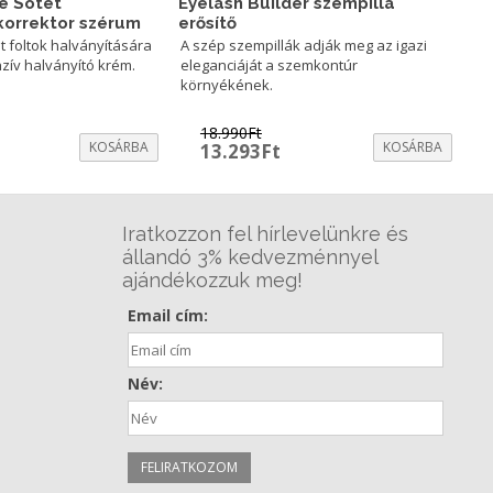
e Sötét
Eyelash Builder szempilla
korrektor szérum
erősítő
ét foltok halványítására
A szép szempillák adják meg az igazi
enzív halványító krém.
eleganciáját a szemkontúr
környékének.
18.990
Ft
urrent
KOSÁRBA
Original
Current
KOSÁRBA
13.293
Ft
rice
price
price
:
was:
is:
5.743Ft.
18.990Ft.
13.293Ft.
Iratkozzon fel hírlevelünkre és
állandó 3% kedvezménnyel
ajándékozzuk meg!
Email cím:
Név: