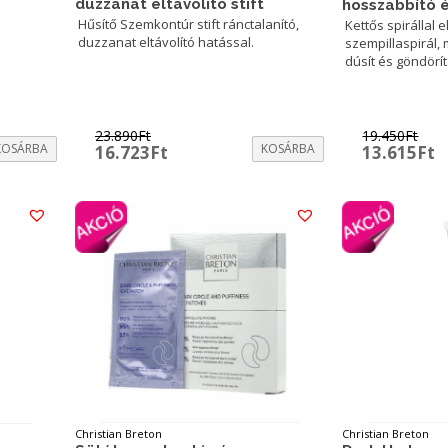
duzzanat eltávolító stift
hosszabbító é
Hűsítő Szemkontúr stift ránctalanító,
Kettős spirállal e
duzzanat eltávolító hatással.
szempillaspirál,
dúsít és göndörít
23.890
Ft
19.450
Ft
KOSÁRBA
Original
Current
KOSÁRBA
Original
C
16.723
Ft
13.615
Ft
price
price
price
p
was:
is:
was:
is
23.890Ft.
16.723Ft.
19.450Ft.
1
Christian Breton
Christian Breton