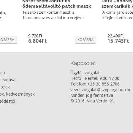
Sötét szemkontúr és
Dark Underey
ödémaeltávolító patch maszk
szemkarikák 
Frissítő szemkontúr maszk a
A korral járó söt
lja,
hiarulonsav és a zöld tea erejével.
kifejlesztett int
t.
9.720
Ft
22.490
Ft
KOSÁRBA
Original
Current
KOSÁRBA
Original
C
6.804
Ft
15.743
Ft
price
price
price
p
was:
is:
was:
is
9.720Ft.
6.804Ft.
22.490Ft.
1
Kapcsolat
nete
Ügyfélszolgálat:
Hétfő - Péntek 9:00-17:00
 leadása
Telefon: +36 30 555 2706
ételek
vevoszolgalat@szepsegshop.hu
dok, kedvezmények
Minden jog fenntartva
© 2016, Vida Verde Kft.
rződéstől