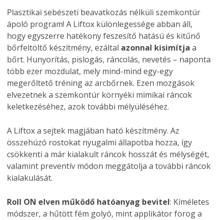
Plasztikai sebészeti beavatkozás nélküli szemkontúr
ápoló program! A Liftox különlegessége abban áll,
hogy egyszerre hatékony feszesítő hatású és kitűnő
bőrfeltöltő készítmény, ezáltal
azonnal kisimítja
a
bőrt. Hunyorítás, pislogás, ráncolás, nevetés – naponta
több ezer mozdulat, mely mind-mind egy-egy
megerőltető tréning az arcbőrnek. Ezen mozgások
elvezetnek a szemkontúr környéki mimikai ráncok
keletkezéséhez, azok további mélyüléséhez.
A Liftox a sejtek magjában ható készítmény. Az
összehúzó rostokat nyugalmi állapotba hozza, így
csökkenti a már kialakult ráncok hosszát és mélységét,
valamint preventív módon meggátolja a további ráncok
kialakulását.
Roll ON elven működő hatóanyag bevitel
: Kíméletes
módszer, a hűtött fém golyó, mint applikátor forog a