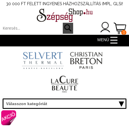
30 000 FT FELETT INGYENES HÁZHOZSZÁLLÍTÁS (MPL, GLS)!
0
ter
MENÜ
Válasszon kategóriát