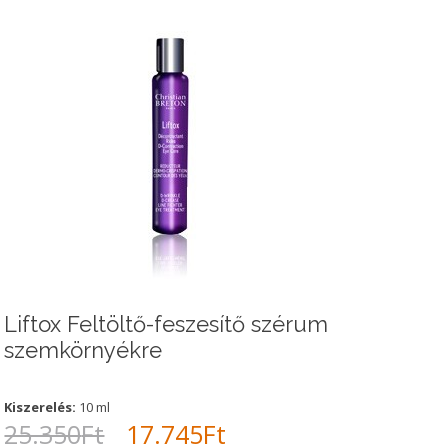
Liftox Feltöltő-feszesítő szérum
szemkörnyékre
Kiszerelés:
10 ml
Original
Current
25.350
Ft
17.745
Ft