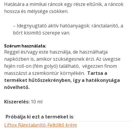
Hatására a mimikai ráncok egy része eltűnik, a ráncok
hossza és mélysége csökken.
– Idegnyugtató aktív hatóanyagok: ránctalanító, a
bőrt kisimító szerepe van.
Szérum használata:
Reggel és/vagy este használja, de használhatja
napközben is, amikor szükségesnek érzi. Az üvegcse
fején roll-on (fém golyó) található, végezzen finom
masszázst a szemkontúr környékén.
Tartsa a
terméket hűtőszekrényben, így a hatékonysága
növelhető.
Kiszerelés:
10 ml
Próbálja ki ezt a terméket is
:
Liftox Ránctalanító-Feltöltő krém