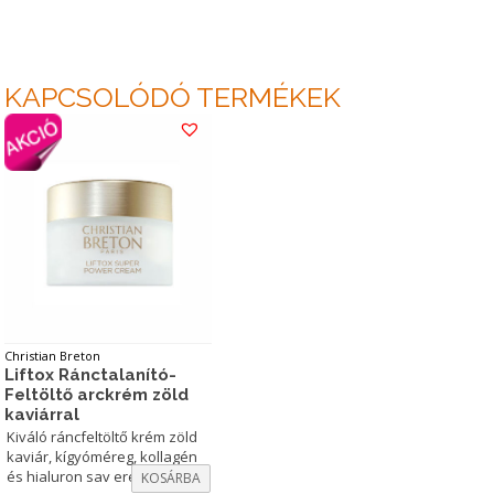
KAPCSOLÓDÓ TERMÉKEK
Christian Breton
Liftox Ránctalanító-
Feltöltő arckrém zöld
kaviárral
Kiváló ráncfeltöltő krém zöld
kaviár, kígyóméreg, kollagén
és hialuron sav erejével.
KOSÁRBA