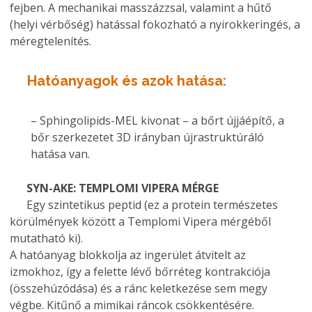
fejben. A mechanikai masszázzsal, valamint a hűtő
(helyi vérbőség) hatással fokozható a nyirokkeringés, a
méregtelenítés.
Hatóanyagok és azok hatása
:
– Sphingolipids-MEL kivonat – a bőrt újjáépítő, a
bőr szerkezetet 3D irányban újrastruktúráló
hatása van.
SYN-AKE: TEMPLOMI VIPERA MÉRGE
Egy szintetikus peptid (ez a protein természetes
körülmények között a Templomi Vipera mérgéből
mutatható ki).
A hatóanyag blokkolja az ingerület átvitelt az
izmokhoz, így a felette lévő bőrréteg kontrakciója
(összehúzódása) és a ránc keletkezése sem megy
végbe. Kitűnő a mimikai ráncok csökkentésére.