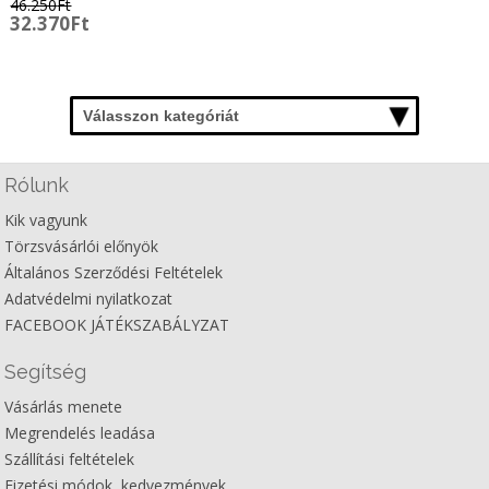
46.250
Ft
Original
Current
32.370
Ft
price
price
was:
is:
46.250Ft.
32.370Ft.
Válasszon kategóriát
Rólunk
Kik vagyunk
Törzsvásárlói előnyök
Általános Szerződési Feltételek
Adatvédelmi nyilatkozat
FACEBOOK JÁTÉKSZABÁLYZAT
Segítség
Vásárlás menete
Megrendelés leadása
Szállítási feltételek
Fizetési módok, kedvezmények