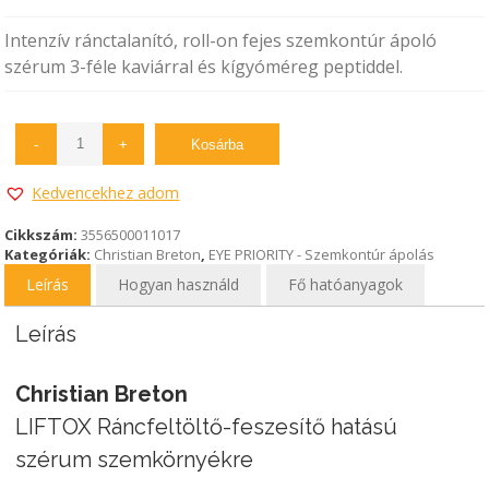
price
price
Intenzív ránctalanító, roll-on fejes szemkontúr ápoló
was:
is:
szérum 3-féle kaviárral és kígyóméreg peptiddel.
25.350Ft.
17.745Ft.
-
+
Kosárba
Kedvencekhez adom
Cikkszám:
3556500011017
Kategóriák:
Christian Breton
,
EYE PRIORITY - Szemkontúr ápolás
Leírás
Hogyan használd
Fő hatóanyagok
Leírás
Christian Breton
LIFTOX Ráncfeltöltő-feszesítő hatású
szérum szemkörnyékre