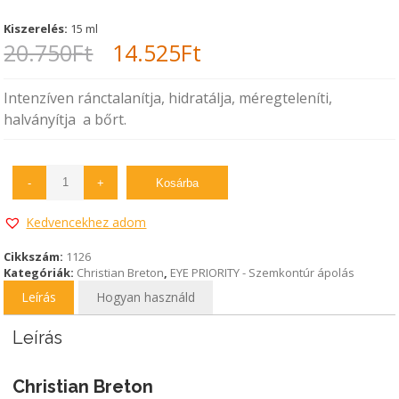
Kiszerelés:
15 ml
Original
Current
20.750
Ft
14.525
Ft
price
price
Intenzíven ránctalanítja, hidratálja, méregteleníti,
was:
is:
halványítja a bőrt.
20.750Ft.
14.525Ft.
-
+
Kosárba
Kedvencekhez adom
Cikkszám:
1126
Kategóriák:
Christian Breton
,
EYE PRIORITY - Szemkontúr ápolás
Leírás
Hogyan használd
Leírás
Christian Breton