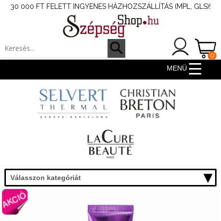
30 000 FT FELETT INGYENES HÁZHOZSZÁLLÍTÁS (MPL, GLS)!
0
ter
MENÜ
Válasszon kategóriát