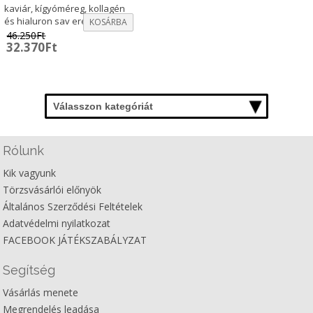
kaviár, kígyóméreg, kollagén
és hialuron sav erejével.
KOSÁRBA
46.250
Ft
Original
Current
32.370
Ft
price
price
was:
is:
46.250Ft.
32.370Ft.
Válasszon kategóriát
Rólunk
Kik vagyunk
Törzsvásárlói előnyök
Általános Szerződési Feltételek
Adatvédelmi nyilatkozat
FACEBOOK JÁTÉKSZABÁLYZAT
Segítség
Vásárlás menete
Megrendelés leadása