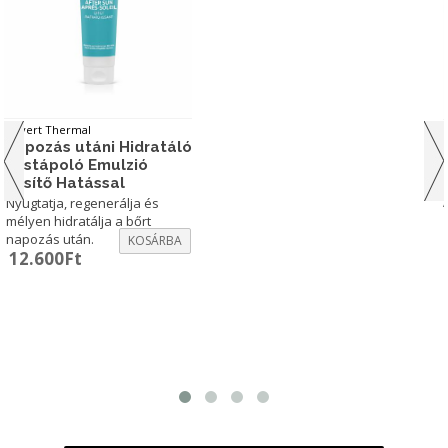
Selvert Thermal
Napozás utáni Hidratáló
Testápoló Emulzió
Hűsítő Hatással
Nyugtatja, regenerálja és
mélyen hidratálja a bőrt
napozás után.
KOSÁRBA
12.600
Ft