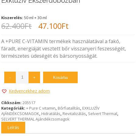
Exkluzív Ékszerdobozban
Kiszerelés:
50 ml + 30 ml
Original
Current
62.400
Ft
47.100
Ft
price
price
A +PURE C-VITAMIN termékek használatával a fakó,
was:
is:
fáradt, energiáját vesztett bőr visszanyeri feszességét,
természetes üdeségét és bársonyosságát.
62.400Ft.
47.100Ft.
-
+
Kosárba
Kedvencekhez adom
Cikkszám:
205517
Kategóriák:
+ Pure C vitamin
,
Bőrfiatalítás
,
EXKLUZÍV
AJÁNDÉKCSOMAGOK
,
Hidratálás
,
Revitalizálás
,
Selvert Thermal
,
SELVERT THERMAL Ajándékcsomagok
Leírás