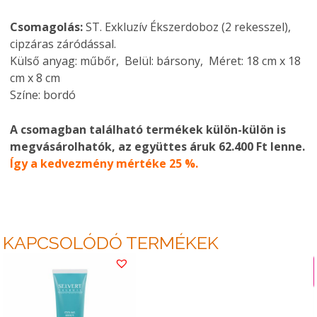
Csomagolás:
ST. Exkluzív Ékszerdoboz (2 rekesszel),
cipzáras záródással.
Külső anyag: műbőr, Belül: bársony, Méret: 18 cm x 18
cm x 8 cm
Színe: bordó
A csomagban található termékek külön-külön is
megvásárolhatók, az együttes áruk 62.400 Ft lenne.
Így a kedvezmény mértéke 25 %.
KAPCSOLÓDÓ TERMÉKEK