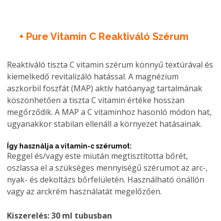
+ Pure Vitamin C
Reaktiváló
Szérum
Reaktiváló tiszta C vitamin szérum könnyű textúrával és
kiemelkedő revitalizáló hatással. A magnézium
aszkorbil foszfát (MAP) aktív hatóanyag tartalmának
köszönhetően a tiszta C vitamin értéke hosszan
megőrződik. A MAP a C vitaminhoz hasonló módon hat,
ugyanakkor stabilan ellenáll a környezet hatásainak.
Így használja a vitamin-c szérumot:
Reggel és/vagy este miután megtisztította bőrét,
oszlassa el a szükséges mennyiségű szérumot az arc-,
nyak- és dekoltázs bőrfelületén. Használható önállón
vagy az arckrém használatát megelőzően.
Kiszerelés: 30 ml tubusban