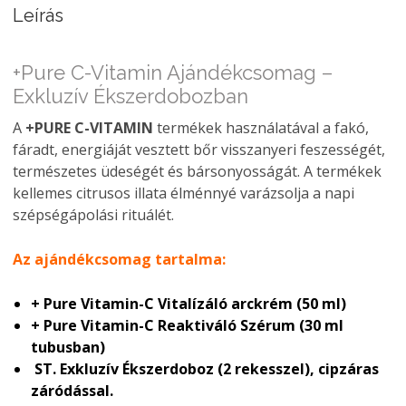
Leírás
+Pure C-Vitamin Ajándékcsomag –
Exkluzív Ékszerdobozban
A
+PURE C-VITAMIN
termékek használatával a fakó,
fáradt, energiáját vesztett bőr visszanyeri feszességét,
természetes üdeségét és bársonyosságát. A termékek
kellemes citrusos illata élménnyé varázsolja a napi
szépségápolási rituálét.
Az ajándékcsomag tartalma:
+ Pure Vitamin-C Vitalízáló arckrém (50 ml)
+ Pure Vitamin-C Reaktiváló Szérum (30 ml
tubusban)
ST. Exkluzív Ékszerdoboz (2 rekesszel), cipzáras
záródással.