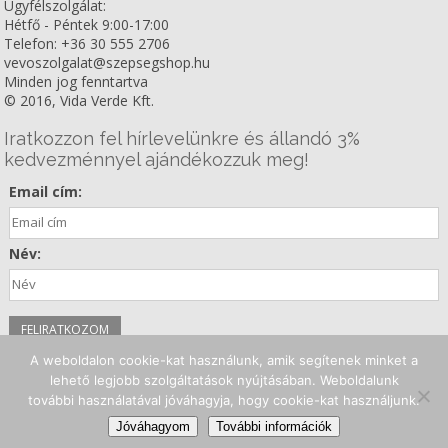
Ügyfélszolgálat:
Hétfő - Péntek 9:00-17:00
Telefon: +36 30 555 2706
vevoszolgalat@szepsegshop.hu
Minden jog fenntartva
© 2016, Vida Verde Kft.
Iratkozzon fel hírlevelünkre és állandó 3%
kedvezménnyel ajándékozzuk meg!
Email cím:
Név:
A weboldalon cookie-kat használunk, amik segítenek minket a
Kövessen minket!
lehető legjobb szolgáltatások nyújtásában. Weboldalunk
további használatával jóváhagyja, hogy cookie-kat használjunk.
Facebook
Instagram
Youtube
Jóváhagyom
További információk