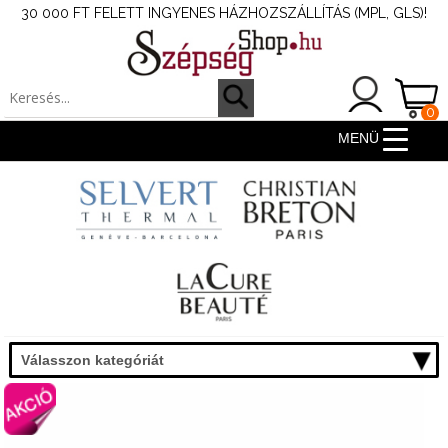
30 000 FT FELETT INGYENES HÁZHOZSZÁLLÍTÁS (MPL, GLS)!
0
ter
MENÜ
Válasszon kategóriát