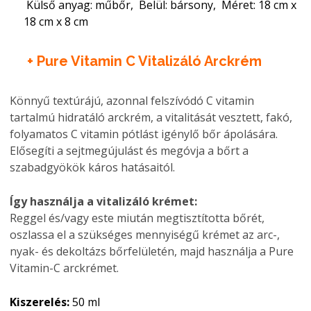
Külső anyag: műbőr, Belül: bársony, Méret: 18 cm x
18 cm x 8 cm
+ Pure Vitamin C Vitalizáló Arckrém
Könnyű textúrájú, azonnal felszívódó C vitamin
tartalmú hidratáló arckrém, a vitalitását vesztett, fakó,
folyamatos C vitamin pótlást igénylő bőr ápolására.
Elősegíti a sejtmegújulást és megóvja a bőrt a
szabadgyökök káros hatásaitól.
Így használja a vitalizáló krémet:
Reggel és/vagy este miután megtisztította bőrét,
oszlassa el a szükséges mennyiségű krémet az arc-,
nyak- és dekoltázs bőrfelületén, majd használja a Pure
Vitamin-C arckrémet.
Kiszerelés:
50 ml