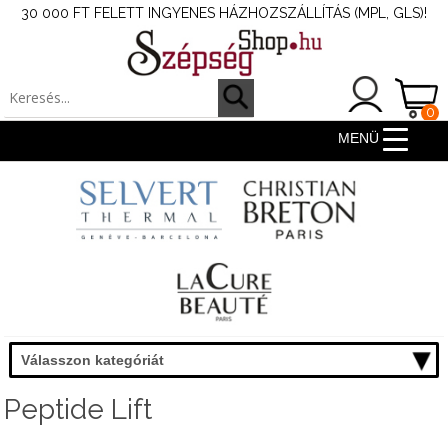
30 000 FT FELETT INGYENES HÁZHOZSZÁLLÍTÁS (MPL, GLS)!
0
ter
MENÜ
Válasszon kategóriát
Peptide Lift