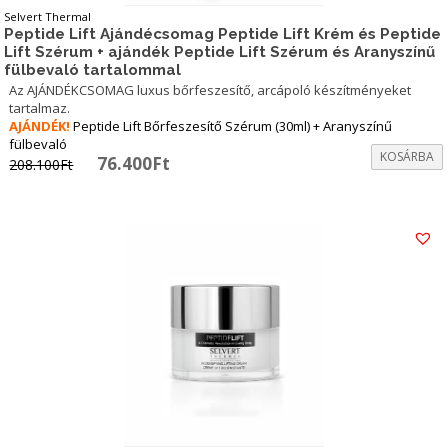
Selvert Thermal
Peptide Lift Ajándécsomag Peptide Lift Krém és Peptide
Lift Szérum + ajándék Peptide Lift Szérum és Aranyszínű
fülbevaló tartalommal
Az AJÁNDÉKCSOMAG luxus bőrfeszesítő, arcápoló készítményeket
tartalmaz.
AJÁNDÉK!
Peptide Lift Bőrfeszesítő Szérum (30ml) + Aranyszínű
fülbevaló
KOSÁRBA
Original
Current
76.400
Ft
208.100
Ft
price
price
was:
is:
208.100Ft.
76.400Ft.