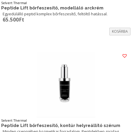
Selvert Thermal
Peptide Lift bőrfeszesítő, modelláló arckrém
Egyedülálló peptid komplex bőrfeszesítő, feltöltő hatással.
65.500
Ft
KOSÁRBA
Selvert Thermal
Peptide Lift bőrfeszesítő, kontúr helyreállító szérum
Minden cseppjében kozmetikai forradalom. Peptidekben gazdag