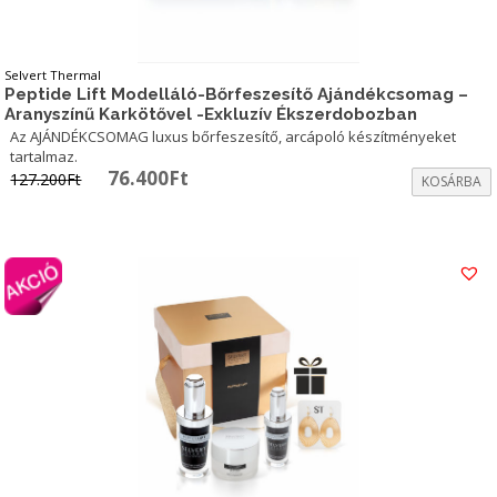
Selvert Thermal
Peptide Lift Modelláló-Bőrfeszesítő Ajándékcsomag –
Aranyszínű Karkötővel -Exkluzív Ékszerdobozban
Az AJÁNDÉKCSOMAG luxus bőrfeszesítő, arcápoló készítményeket
tartalmaz.
Original
Current
76.400
Ft
127.200
Ft
KOSÁRBA
price
price
was:
is:
127.200Ft.
76.400Ft.