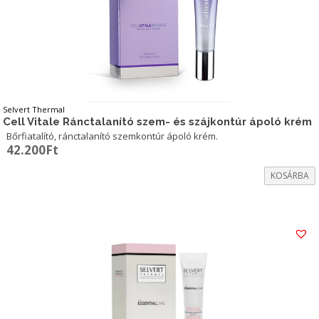
Selvert Thermal
Cell Vitale Ránctalanító szem- és szájkontúr ápoló krém
Bőrfiatalító, ránctalanító szemkontúr ápoló krém.
42.200
Ft
KOSÁRBA