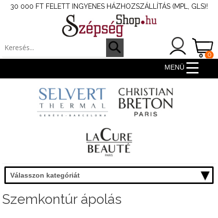
30 000 FT FELETT INGYENES HÁZHOZSZÁLLÍTÁS (MPL, GLS)!
0
ter
MENÜ
Válasszon kategóriát
Szemkontúr ápolás