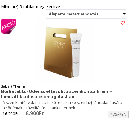
Mind a(z) 5 találat megjelenítve
Alapértelmezett rendezés
Selvert Thermal
Bőrfiatalító-Ödéma eltávolító szemkontúr krém –
Limitált kiadású csomagolásban
A szemkontúr valamint a felső- és az alsó szemhéj ránctalanítására,
az ödémák eltávolítására ajánlott termék.
Original
Current
8.900
Ft
16.200
Ft
KOSÁRBA
price
price
was:
is:
16.200Ft.
8.900Ft.