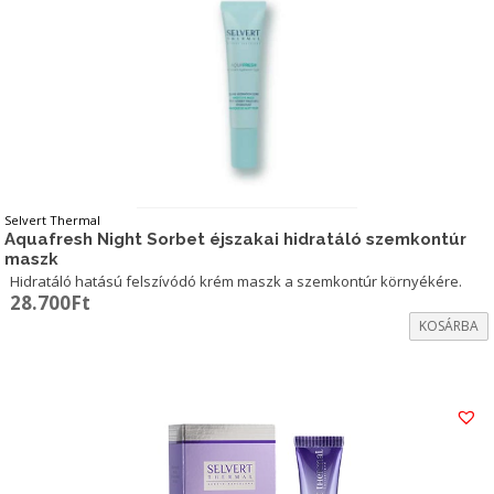
Selvert Thermal
Aquafresh Night Sorbet éjszakai hidratáló szemkontúr
maszk
Hidratáló hatású felszívódó krém maszk a szemkontúr környékére.
28.700
Ft
KOSÁRBA