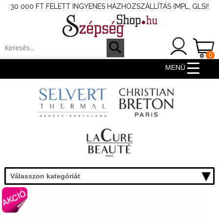
30 000 FT FELETT INGYENES HÁZHOZSZÁLLÍTÁS (MPL, GLS)!
0
ter
MENÜ
Válasszon kategóriát