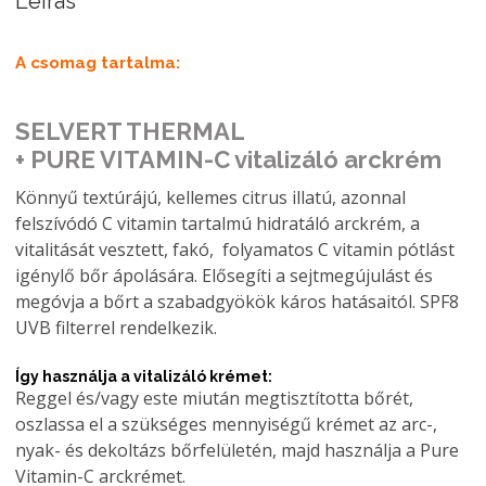
Leírás
A csomag tartalma:
SELVERT THERMAL
+ PURE VITAMIN-C vitalizáló arckrém
Könnyű textúrájú, kellemes citrus illatú, azonnal
felszívódó C vitamin tartalmú hidratáló arckrém, a
vitalitását vesztett, fakó, folyamatos C vitamin pótlást
igénylő bőr ápolására. Elősegíti a sejtmegújulást és
megóvja a bőrt a szabadgyökök káros hatásaitól. SPF8
UVB filterrel rendelkezik.
Így használja a vitalizáló krémet:
Reggel és/vagy este miután megtisztította bőrét,
oszlassa el a szükséges mennyiségű krémet az arc-,
nyak- és dekoltázs bőrfelületén, majd használja a Pure
Vitamin-C arckrémet.