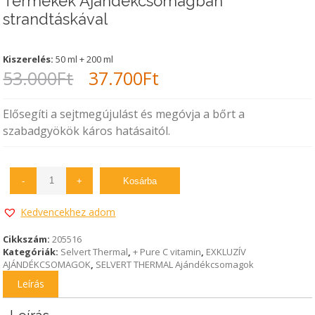
Termékek Ajándékcsomagban
strandtáskával
Kiszerelés:
50 ml + 200 ml
Original
Current
53.000
Ft
37.700
Ft
price
price
Elősegíti a sejtmegújulást és megóvja a bőrt a
was:
is:
szabadgyökök káros hatásaitól.
53.000Ft.
37.700Ft.
-
+
Kosárba
Kedvencekhez adom
Cikkszám:
205516
Kategóriák:
Selvert Thermal
,
+ Pure C vitamin
,
EXKLUZÍV
AJÁNDÉKCSOMAGOK
,
SELVERT THERMAL Ajándékcsomagok
Leírás