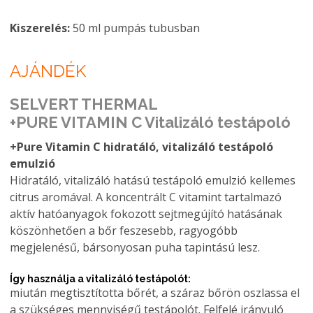
Kiszerelés:
50 ml pumpás tubusban
AJÁNDÉK
SELVERT THERMAL
+PURE VITAMIN C Vitalizáló testápoló
+Pure Vitamin C hidratáló, vitalizáló testápoló
emulzió
Hidratáló, vitalizáló hatású testápoló emulzió kellemes
citrus aromával. A koncentrált C vitamint tartalmazó
aktív hatóanyagok fokozott sejtmegújító hatásának
köszönhetően a bőr feszesebb, ragyogóbb
megjelenésű, bársonyosan puha tapintású lesz.
Így használja a vitalizáló testápolót:
miután megtisztította bőrét, a száraz bőrön oszlassa el
a szükséges mennyiségű testápolót. Felfelé irányuló