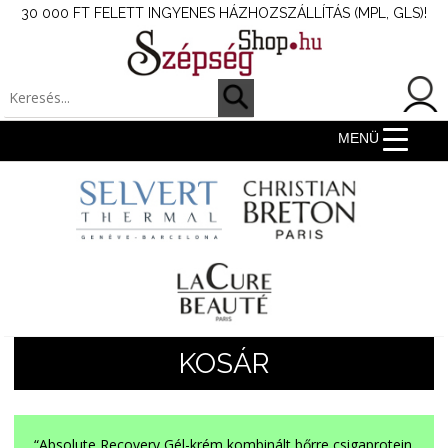
30 000 FT FELETT INGYENES HÁZHOZSZÁLLÍTÁS (MPL, GLS)!
MENÜ
KOSÁR
“Absolute Recovery Gél-krém kombinált bőrre csigaprotein