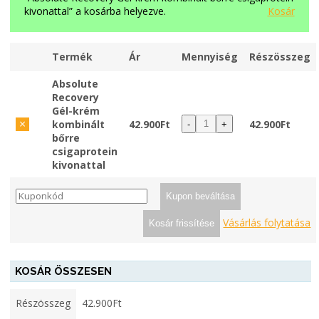
kivonattal” a kosárba helyezve.
Kosár
Termék
Ár
Mennyiség
Részösszeg
Tétel
Bélyegkép
törlése
Absolute
Recovery
Gél-krém
×
kombinált
42.900
Ft
42.900
Ft
-
+
bőrre
csigaprotein
kivonattal
Kupon:
Kupon beváltása
Vásárlás folytatása
Kosár frissítése
KOSÁR ÖSSZESEN
Részösszeg
42.900
Ft