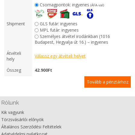
Csomagpontok:
ingyenes
(ÁFA-val)
Shipment
GLS futár: ingyenes
MPL futár: ingyenes
Személyes átvétel irodánkban (1016
Budapest, Hegyalja út 16.) – ingyenes
Átvételi
Válassz egy átvételi helyet
hely
Összeg
42.900
Ft
Tovább a pénztárhoz
Rólunk
Kik vagyunk
Törzsvásárlói előnyök
Általános Szerződési Feltételek
Adatvédelmi nyilatkozat