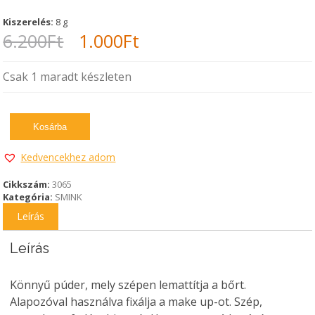
Kiszerelés:
8 g
Original
Current
6.200
Ft
1.000
Ft
price
price
Csak 1 maradt készleten
was:
is:
6.200Ft.
1.000Ft.
Kosárba
Kedvencekhez adom
Cikkszám:
3065
Kategória:
SMINK
Leírás
Leírás
Könnyű púder, mely szépen lemattítja a bőrt.
Alapozóval használva fixálja a make up-ot. Szép,