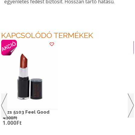
egyenletes fedést biztosít. Hosszan tartó hatású.
KAPCSOLÓDÓ TERMÉKEK
Rúzs 5103 Feel Good
4.500
Ft
Original
Current
1.000
Ft
price
price
was:
is: