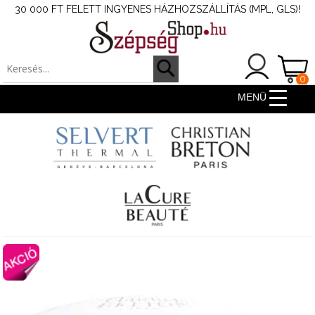
30 000 FT FELETT INGYENES HÁZHOZSZÁLLÍTÁS (MPL, GLS)!
0
ter
MENÜ