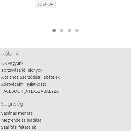
4.500Ft.
1.000Ft.
KOSÁRBA
Rólunk
Kik vagyunk
Törzsvásárlói előnyök
Általános Szerződési Feltételek
Adatvédelmi nyilatkozat
FACEBOOK JÁTÉKSZABÁLYZAT
Segítség
Vásárlás menete
Megrendelés leadása
Szállítási feltételek