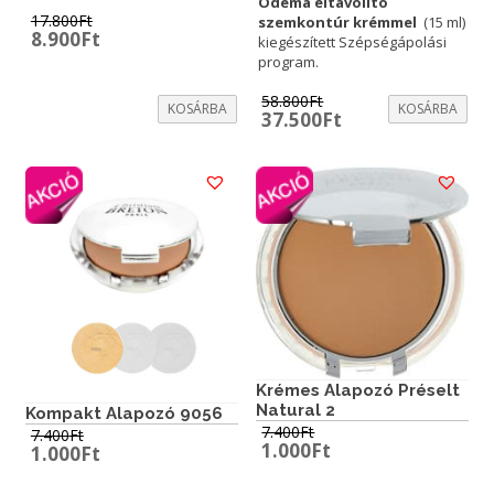
Ödéma eltávolító
17.800
Ft
szemkontúr krémmel
(15 ml)
Original
Current
8.900
Ft
kiegészített Szépségápolási
price
price
program.
was:
is:
17.800Ft.
8.900Ft.
58.800
Ft
KOSÁRBA
KOSÁRBA
Original
Current
37.500
Ft
price
price
was:
is:
58.800Ft.
37.500Ft.
Krémes Alapozó Préselt
Natural 2
Kompakt Alapozó 9056
7.400
Ft
7.400
Ft
Original
Current
1.000
Ft
Original
Current
1.000
Ft
price
price
price
price
was:
is:
was:
is: