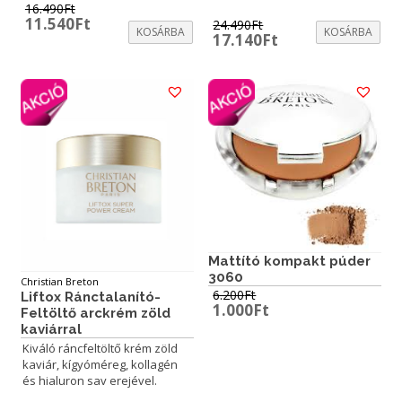
16.490
Ft
Original
Current
11.540
Ft
24.490
Ft
KOSÁRBA
KOSÁRBA
price
price
Original
Current
17.140
Ft
was:
is:
price
price
16.490Ft.
11.540Ft.
was:
is:
24.490Ft.
17.140Ft.
Mattító kompakt púder
3060
Christian Breton
6.200
Ft
Liftox Ránctalanító-
Original
Current
1.000
Ft
Feltöltő arckrém zöld
price
price
kaviárral
was:
is:
Kiváló ráncfeltöltő krém zöld
6.200Ft.
1.000Ft.
kaviár, kígyóméreg, kollagén
és hialuron sav erejével.