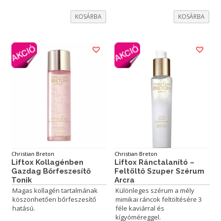
7.400Ft.
1.000Ft.
7.400Ft.
1.000Ft.
KOSÁRBA
KOSÁRBA
Christian Breton
Christian Breton
Liftox Kollagénben
Liftox Ránctalanító –
Gazdag Bőrfeszesítő
Feltöltő Szuper Szérum
Tonik
Arcra
Magas kollagén tartalmának
Különleges szérum a mély
köszönhetően bőrfeszesítő
mimikai ráncok feltöltésére 3
hatású.
féle kaviárral és
kígyóméreggel.