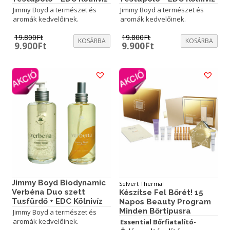
Jimmy Boyd a természet és
Jimmy Boyd a természet és
aromák kedvelőinek.
aromák kedvelőinek.
19.800
Ft
19.800
Ft
KOSÁRBA
KOSÁRBA
Original
Current
Original
Current
9.900
Ft
9.900
Ft
price
price
price
price
was:
is:
was:
is:
19.800Ft.
9.900Ft.
19.800Ft.
9.900Ft.
Jimmy Boyd Biodynamic
Selvert Thermal
Verbéna Duo szett
Készítse Fel Bőrét! 15
Tusfürdő + EDC Kölnivíz
Napos Beauty Program
Minden Bőrtípusra
Jimmy Boyd a természet és
aromák kedvelőinek.
Essential Bőrfiatalító-