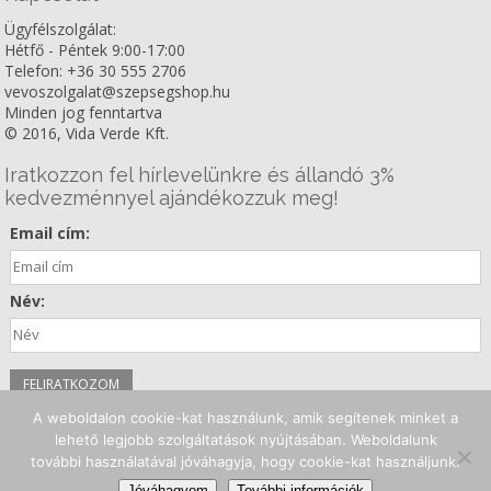
Ügyfélszolgálat:
Hétfő - Péntek 9:00-17:00
Telefon: +36 30 555 2706
vevoszolgalat@szepsegshop.hu
Minden jog fenntartva
© 2016, Vida Verde Kft.
Iratkozzon fel hírlevelünkre és állandó 3%
kedvezménnyel ajándékozzuk meg!
Email cím:
Név:
A weboldalon cookie-kat használunk, amik segítenek minket a
Kövessen minket!
lehető legjobb szolgáltatások nyújtásában. Weboldalunk
további használatával jóváhagyja, hogy cookie-kat használjunk.
Facebook
Instagram
Youtube
Jóváhagyom
További információk