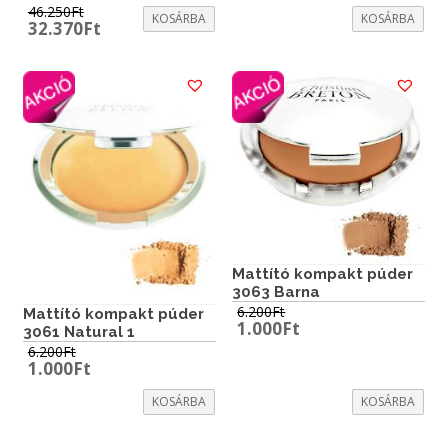
46.250
Ft
KOSÁRBA
KOSÁRBA
Original
Current
32.370
Ft
price
price
was:
is:
46.250Ft.
32.370Ft.
Mattító kompakt púder
3063 Barna
6.200
Ft
Mattító kompakt púder
Original
Current
1.000
Ft
3061 Natural 1
price
price
6.200
Ft
was:
is:
Original
Current
1.000
Ft
6.200Ft.
1.000Ft.
price
price
was:
is:
KOSÁRBA
KOSÁRBA
6.200Ft.
1.000Ft.