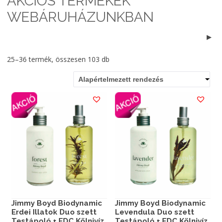
AKCIÓS TERMÉKEK
WEBÁRUHÁZUNKBAN
25–36 termék, összesen 103 db
Alapértelmezett rendezés
Jimmy Boyd Biodynamic
Jimmy Boyd Biodynamic
Erdei Illatok Duo szett
Levendula Duo szett
Testápoló + EDC Kölnivíz
Testápoló + EDC Kölnivíz