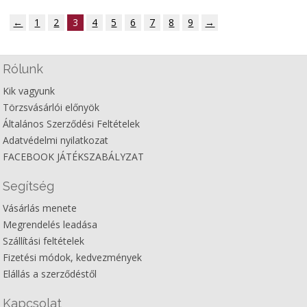
←
1
2
3
4
5
6
7
8
9
→
Rólunk
Kik vagyunk
Törzsvásárlói előnyök
Általános Szerződési Feltételek
Adatvédelmi nyilatkozat
FACEBOOK JÁTÉKSZABÁLYZAT
Segítség
Vásárlás menete
Megrendelés leadása
Szállítási feltételek
Fizetési módok, kedvezmények
Elállás a szerződéstől
Kapcsolat