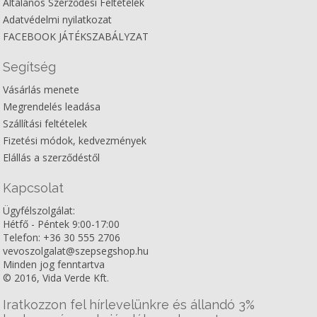
Általános Szerződési Feltételek
Adatvédelmi nyilatkozat
FACEBOOK JÁTÉKSZABÁLYZAT
Segítség
Vásárlás menete
Megrendelés leadása
Szállítási feltételek
Fizetési módok, kedvezmények
Elállás a szerződéstől
Kapcsolat
Ügyfélszolgálat:
Hétfő - Péntek 9:00-17:00
Telefon: +36 30 555 2706
vevoszolgalat@szepsegshop.hu
Minden jog fenntartva
© 2016, Vida Verde Kft.
Iratkozzon fel hírlevelünkre és állandó 3%