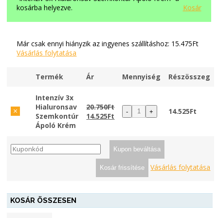
kosárba helyezve.
Kosár
Már csak ennyi hiányzik az ingyenes szállításhoz:
15.475
Ft
Vásárlás folytatása
Termék
Ár
Mennyiség
Részösszeg
Tétel
Bélyegkép
törlése
Intenzív 3x
Hialuronsav
20.750
Ft
×
14.525
Ft
-
+
Szemkontúr
14.525
Ft
Ápoló Krém
Kupon:
Kupon beváltása
Vásárlás folytatása
Kosár frissítése
KOSÁR ÖSSZESEN