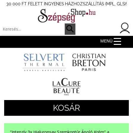
30 000 FT FELETT INGYENES HÁZHOZSZÁLLÍTÁS (MPL, GLS)!
MENÜ
KOSÁR
“Intenzív 3x Hialuronsav Szemkontúr Ápoló Krém” a