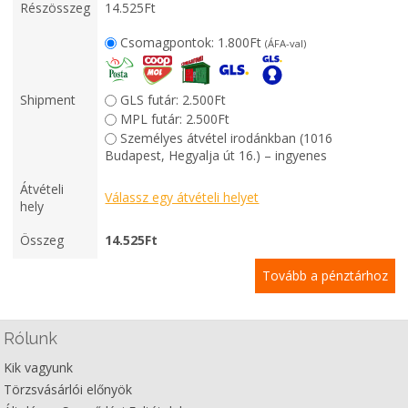
Részösszeg
14.525
Ft
Csomagpontok:
1.800
Ft
(ÁFA-val)
Shipment
GLS futár:
2.500
Ft
MPL futár:
2.500
Ft
Személyes átvétel irodánkban (1016
Budapest, Hegyalja út 16.) – ingyenes
Átvételi
Válassz egy átvételi helyet
hely
Összeg
14.525
Ft
Tovább a pénztárhoz
Rólunk
Kik vagyunk
Törzsvásárlói előnyök