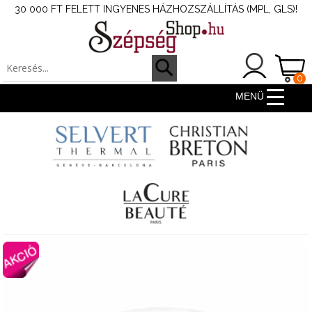
30 000 FT FELETT INGYENES HÁZHOZSZÁLLÍTÁS (MPL, GLS)!
0
ter
MENÜ