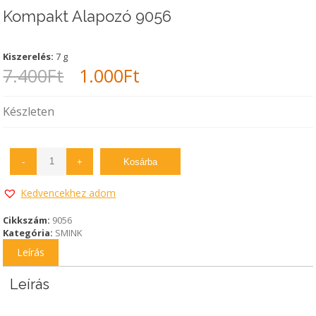
Kompakt Alapozó 9056
Kiszerelés:
7 g
Original
Current
7.400
Ft
1.000
Ft
price
price
Készleten
was:
is:
7.400Ft.
1.000Ft.
-
+
Kosárba
Kedvencekhez adom
Cikkszám:
9056
Kategória:
SMINK
Leírás
Leírás