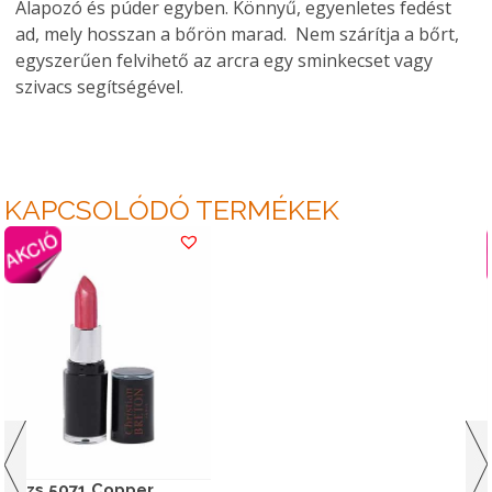
Alapozó és púder egyben. Könnyű, egyenletes fedést
ad, mely hosszan a bőrön marad. Nem szárítja a bőrt,
egyszerűen felvihető az arcra egy sminkecset vagy
szivacs segítségével.
KAPCSOLÓDÓ TERMÉKEK
Rúzs 5071 Copper