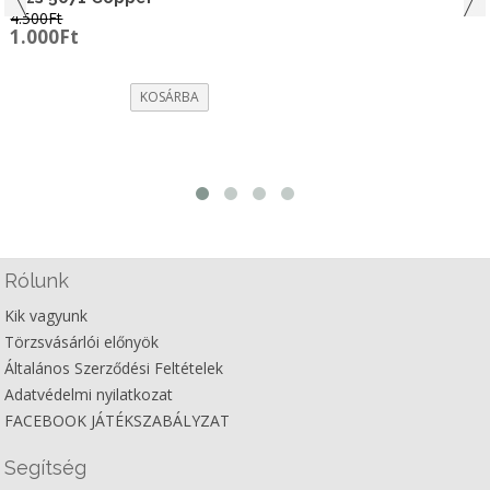
4.500
Ft
Original
Current
1.000
Ft
price
price
was:
is:
4.500Ft.
1.000Ft.
KOSÁRBA
Rólunk
Kik vagyunk
Törzsvásárlói előnyök
Általános Szerződési Feltételek
Adatvédelmi nyilatkozat
FACEBOOK JÁTÉKSZABÁLYZAT
Segítség