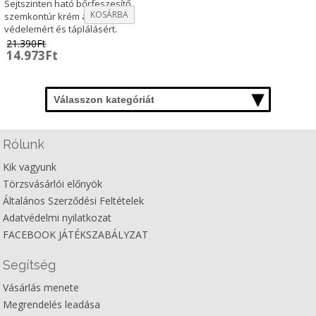
Sejtszinten ható bőrfeszesítő
KOSÁRBA
szemkontúr krém a tökéletes
védelemért és táplálásért.
21.390
Ft
Original
Current
14.973
Ft
price
price
was:
is:
21.390Ft.
14.973Ft.
Válasszon kategóriát
Rólunk
Kik vagyunk
Törzsvásárlói előnyök
Általános Szerződési Feltételek
Adatvédelmi nyilatkozat
FACEBOOK JÁTÉKSZABÁLYZAT
Segítség
Vásárlás menete
Megrendelés leadása