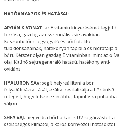
HATÓANYAGOK ÉS HATÁSAI:
ARGÁN KIVONAT:
az E vitamin kinyerésének legjobb
forrása, gazdag az esszenciális zsírsavakban.
Köszönhetően a gyógyító és bőrfiatalító
tulajdonságainak, hatékonyan táplálja és hidratálja a
bőrt. Kétszer olyan gazdag E vitaminban, mint az olíva
olaj. Kitűnő sejtregeneráló hatású, hatékony anti-
oxidáns.
HYALURON SAV:
segít helyreállítani a bőr
folyadékháztartását, ezáltal revitalizálja a bőr külső
rétegeit, hogy felszíne simábbá, tapintásra puhábbá
váljon.
SHEA VAJ:
megvédi a bőrt a káros UV sugárzástól, a
szélsőséges klímától, a káros környezeti hatásoktól