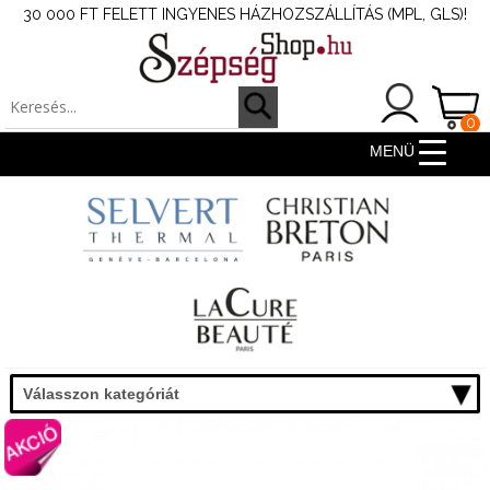
30 000 FT FELETT INGYENES HÁZHOZSZÁLLÍTÁS (MPL, GLS)!
0
ter
MENÜ
Válasszon kategóriát