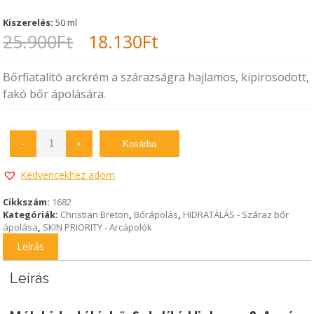
Kiszerelés:
50 ml
Original
Current
25.900
Ft
18.130
Ft
price
price
Bőrfiatalító arckrém a szárazságra hajlamos, kipirosodott,
was:
is:
fakó bőr ápolására.
25.900Ft.
18.130Ft.
-
+
Kosárba
Kedvencekhez adom
Cikkszám:
1682
Kategóriák:
Christian Breton
,
Bőrápolás
,
HIDRATÁLÁS - Száraz bőr
ápolása
,
SKIN PRIORITY - Arcápolók
Leírás
Leírás