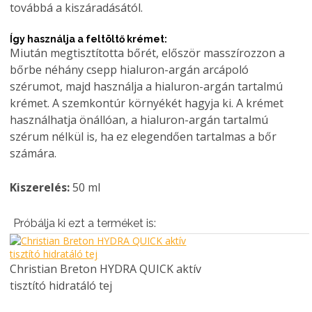
továbbá a kiszáradásától.
Így használja a feltöltő krémet:
Miután megtisztította bőrét, először masszírozzon a
bőrbe néhány csepp hialuron-argán arcápoló
szérumot, majd használja a hialuron-argán tartalmú
krémet. A szemkontúr környékét hagyja ki. A krémet
használhatja önállóan, a hialuron-argán tartalmú
szérum nélkül is, ha ez elegendően tartalmas a bőr
számára.
Kiszerelés:
50 ml
Próbálja ki ezt a terméket is:
Christian Breton HYDRA QUICK aktív
tisztító hidratáló tej