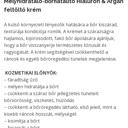
Mélyhidratáló-bőrfiatalító Hialuron & Argán
feltöltő krém
A külső környezeti tényezők hatására a bőr kiszárad,
textúrája kondíciója romlik. A krémet a szárazságra
hajlamos, kipirosodott, fakó bőr ápolására ajánljuk,
hogy a bőr visszanyerje természetes tónusát és
ragyogását. A krém segítségével csökkenthető a
ráncok és egyéb bőröregedési tünetek megjelenése.
KOZMETIKAI ELŐNYÖK:
– fáradtság űző
– mélyen hidratálja a bőrt
– csökkenti a száraz bőr jellegzetes tüneteit:
bőrvörösség, viszketés, húzódás
– csökkenti a bőröregedés látható, első jeleit, mint a
kisebb ráncok hosszát, mélységét
– kisimítja a bőrt
– feszesíti a bőrt