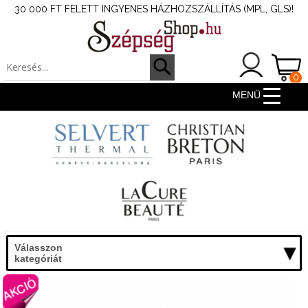
30 000 FT FELETT INGYENES HÁZHOZSZÁLLÍTÁS (MPL, GLS)!
0
ter
MENÜ
Válasszon
kategóriát