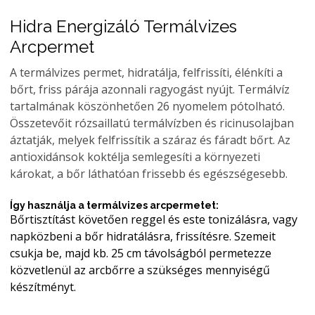
Hidra Energizáló Termálvizes
Arcpermet
A termálvizes permet, hidratálja, felfrissíti, élénkíti a
bőrt, friss párája azonnali ragyogást nyújt. Termálvíz
tartalmának köszönhetően 26 nyomelem pótolható.
Összetevőit rózsaillatú termálvízben és ricinusolajban
áztatják, melyek felfrissítik a száraz és fáradt bőrt. Az
antioxidánsok koktélja semlegesíti a környezeti
károkat, a bőr láthatóan frissebb és egészségesebb.
Így használja a termálvizes arcpermetet:
Bőrtisztítást követően reggel és este tonizálásra, vagy
napközbeni a bőr hidratálásra, frissítésre. Szemeit
csukja be, majd kb. 25 cm távolságból permetezze
közvetlenül az arcbőrre a szükséges mennyiségű
készítményt.