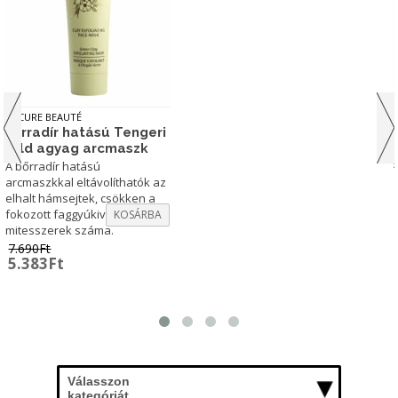
LA CURE BEAUTÉ
Bőrradír hatású Tengeri
zöld agyag arcmaszk
A bőrradír hatású
arcmaszkkal eltávolíthatók az
elhalt hámsejtek, csökken a
fokozott faggyúkiválás és a
KOSÁRBA
mitesszerek száma.
7.690
Ft
Original
Current
5.383
Ft
price
price
was:
is:
7.690Ft.
5.383Ft.
Válasszon
kategóriát