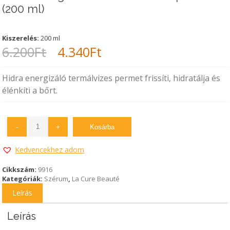
(200 ml)
Kiszerelés:
200 ml
Original
Current
6.200
Ft
4.340
Ft
price
price
Hidra energizáló termálvizes permet frissíti, hidratálja és
was:
is:
élénkíti a bőrt.
6.200Ft.
4.340Ft.
-
+
Kosárba
Kedvencekhez adom
Cikkszám:
9916
Kategóriák:
Szérum
,
La Cure Beauté
Leírás
Leírás