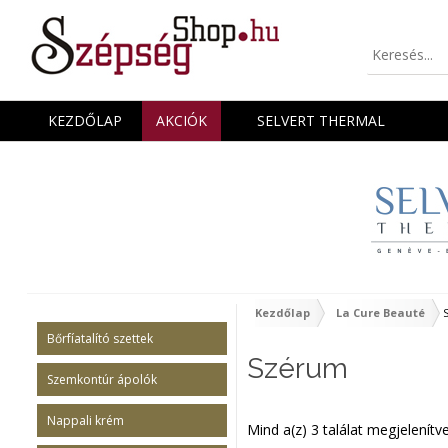
KEZDŐLAP
AKCIÓK
SELVERT THERMAL
Kezdőlap
La Cure Beauté
S
Bőrfíatalító szettek
Szérum
Szemkontúr ápolók
Nappali krém
Mind a(z) 3 találat megjelenítv