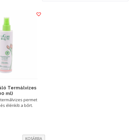
áló Termálvizes
00 ml)
 termálvizes permet
a és élénkíti a bőrt.
rrent
KOSÁRBA