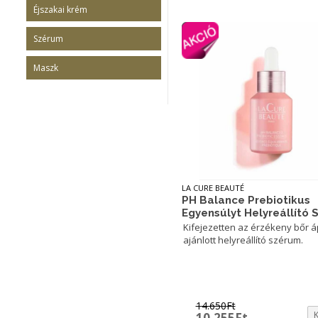
Éjszakai krém
Szérum
Maszk
LA CURE BEAUTÉ
PH Balance Prebiotikus
Egyensúlyt Helyreállító
Kifejezetten az érzékeny bőr 
ajánlott helyreállító szérum.
14.650
Ft
Original
Current
10.255
Ft