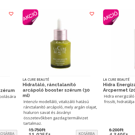
LA CURE BEAUTÉ
LA CURE BEAUTÉ
Hidra Energiz
Hidratáló, ránctalanító
Arcpermet (2
arcápoló booster szérum (30
 Szérum
ml)
Hidra energizáló
ápolására
frissíti, hidratálj
Intenzív modelláló, vitalizáló hatású
ránctalanító arcápoló, mely argán olajat,
hialuron savat és ásványi
összetevőkben gazdag termálvizet
tartalmaz.
15.750
Ft
6.200
Ft
KOSÁRBA
Original
Current
KOSÁRBA
Original
Cu
11.025
Ft
4.340
Ft