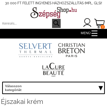
30 000 FT FELETT INGYENES HÁZHOZSZÁLLÍTÁS (MPL, GLS)!
0
ter
MENÜ
Válasszon
kategóriát
Éjszakai krém