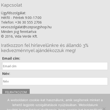
Kapcsolat
Ügyfélszolgálat:
Hétfő - Péntek 9:00-17:00
Telefon: +36 30 555 2706
vevoszolgalat@szepsegshop.hu
Minden jog fenntartva
© 2016, Vida Verde Kft.
Iratkozzon fel hírlevelünkre és állandó 3%
kedvezménnyel ajándékozzuk meg!
Email cím:
Név:
A weboldalon cookie-kat használunk, amik segítenek minket a
Kövessen minket!
lehető legjobb szolgáltatások nyújtásában. Weboldalunk
további használatával jóváhagyja, hogy cookie-kat használjunk.