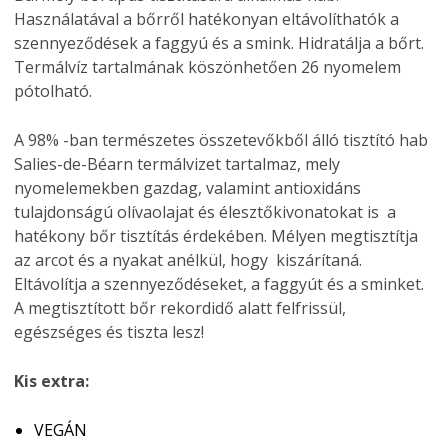
Használatával a bőrről hatékonyan eltávolíthatók a
szennyeződések a faggyú és a smink. Hidratálja a bőrt.
Termálvíz tartalmának köszönhetően 26 nyomelem
pótolható.
A 98% -ban természetes összetevőkből álló tisztító hab
Salies-de-Béarn termálvizet tartalmaz, mely
nyomelemekben gazdag, valamint antioxidáns
tulajdonságú olívaolajat és élesztőkivonatokat is a
hatékony bőr tisztítás érdekében. Mélyen megtisztítja
az arcot és a nyakat anélkül, hogy kiszárítaná.
Eltávolítja a szennyeződéseket, a faggyút és a sminket.
A megtisztított bőr rekordidő alatt felfrissül,
egészséges és tiszta lesz!
Kis extra:
VEGÁN