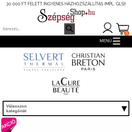
30 000 FT FELETT INGYENES HÁZHOZSZÁLLÍTÁS (MPL, GLS)!
0
ter
MENÜ
Válasszon
kategóriát