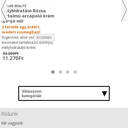
LA CURE BEAUTÉ
Mélyhidratáló Rózsa
tartalmú arcápoló krém
(50+50 ml)
2 termék egy áráért,
eredeti csomagban!
Fügevizet, aloe vera és rózsa
KOSÁRBA
kivonatot tartalmazó, könnyű,
mélyhidratáló krém.
32.200
Ft
Original
Current
11.270
Ft
price
price
was:
is:
32.200Ft.
11.270Ft.
Válasszon
kategóriát
Rólunk
Kik vagyunk