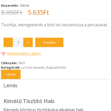
Kiszerelés:
160 ml
Original
Current
8.050
Ft
5.635
Ft
price
price
Tisztítja, méregteleníti a bőrt és összehúzza a pórusokat.
was:
is:
8.050Ft.
5.635Ft.
-
+
Kosárba
Kedvencekhez adom
Cikkszám:
9901
Kategóriák:
La Cure Beauté
,
Nappali krém
Leírás
Leírás
Kímélő Tisztító Hab
Bármely bőrtípus tisztítására alkalmas hab.