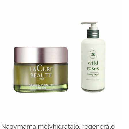
Nagymama mélyhidratáló, regeneráló