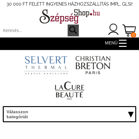
30 000 FT FELETT INGYENES HÁZHOZSZÁLLÍTÁS (MPL, GLS)!
0
ter
MENÜ
Válasszon
kategóriát