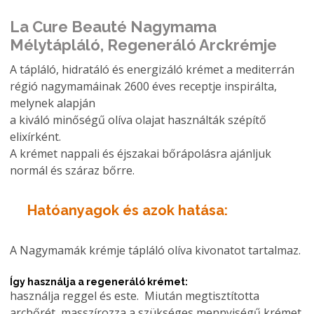
La Cure Beauté Nagymama
Mélytápláló, Regeneráló Arckrémje
A tápláló, hidratáló és energizáló krémet a mediterrán
régió nagymamáinak 2600 éves receptje inspirálta,
melynek alapján
a kiváló minőségű olíva olajat használták szépítő
elixírként.
A krémet nappali és éjszakai bőrápolásra ajánljuk
normál és száraz bőrre.
Hatóanyagok és azok hatása:
A Nagymamák krémje tápláló olíva kivonatot tartalmaz.
Így használja a regeneráló krémet:
használja reggel és este. Miután megtisztította
arcbőrét, masszírozza a szükséges mennyiségű krémet