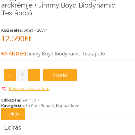
arckrémje + Jimmy Boyd Biodynamic
Testápoló
Kiszerelés:
50 ml + 200 ml
12.590
Ft
+AJÁNDÉK!
Jimmy Boyd Biodynamic Testápoló
-
+
Kosárba
Kedvencekhez adom
Cikkszám:
9911_JB_T
Kategóriák:
La Cure Beauté
,
Nappali krém
Leírás
Leírás