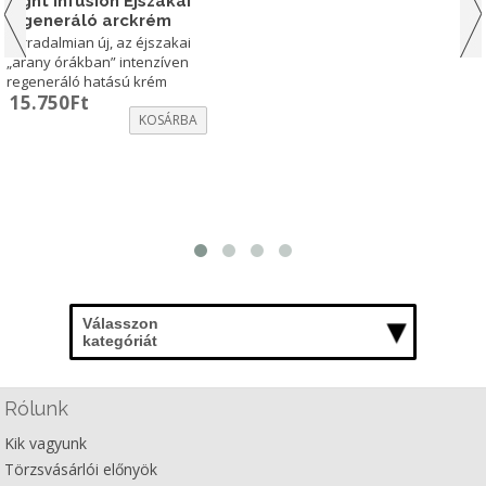
Night Infusion Éjszakai
regeneráló arckrém
Forradalmian új, az éjszakai
„arany órákban” intenzíven
regeneráló hatású krém
15.750
Ft
KOSÁRBA
Válasszon
kategóriát
Rólunk
Kik vagyunk
Törzsvásárlói előnyök