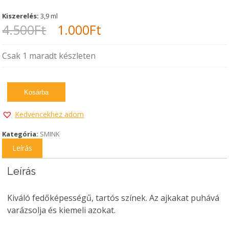
Kiszerelés:
3,9 ml
Original
Current
4.500
Ft
1.000
Ft
price
price
Csak 1 maradt készleten
was:
is:
4.500Ft.
1.000Ft.
Kosárba
Kedvencekhez adom
Kategória:
SMINK
Leírás
Leírás
Kiváló fedőképességű, tartós színek. Az ajkakat puhává
varázsolja és kiemeli azokat.