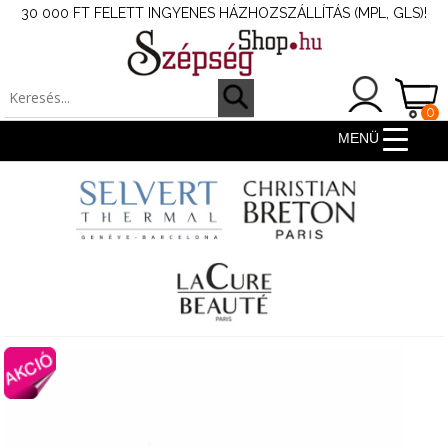
30 000 FT FELETT INGYENES HÁZHOZSZÁLLÍTÁS (MPL, GLS)!
0
ter
MENÜ