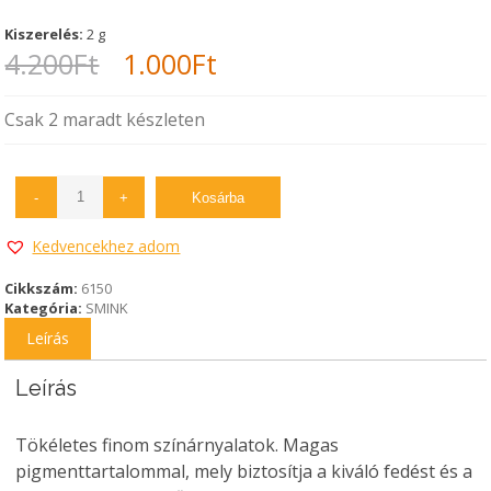
Kiszerelés:
2 g
Original
Current
4.200
Ft
1.000
Ft
price
price
Csak 2 maradt készleten
was:
is:
4.200Ft.
1.000Ft.
-
+
Kosárba
Kedvencekhez adom
Cikkszám:
6150
Kategória:
SMINK
Leírás
Leírás
Tökéletes finom színárnyalatok. Magas
pigmenttartalommal, mely biztosítja a kiváló fedést és a