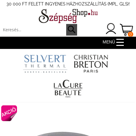
30 000 FT FELETT INGYENES HÁZHOZSZÁLLÍTÁS (MPL, GLS)!
0
ter
MENÜ