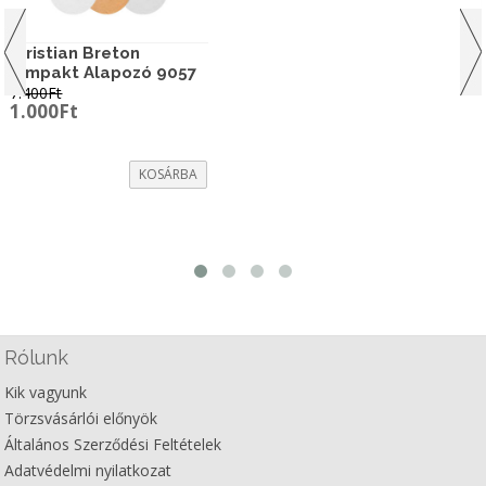
Christian Breton
Kompakt Alapozó 9057
7.400
Ft
Original
Current
1.000
Ft
price
price
was:
is:
7.400Ft.
1.000Ft.
KOSÁRBA
Rólunk
Kik vagyunk
Törzsvásárlói előnyök
Általános Szerződési Feltételek
Adatvédelmi nyilatkozat