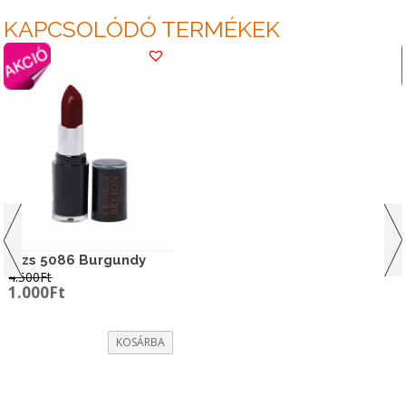
KAPCSOLÓDÓ TERMÉKEK
Rúzs 5086 Burgundy
4.500
Ft
Original
Current
1.000
Ft
price
price
was:
is:
4.500Ft.
1.000Ft.
KOSÁRBA