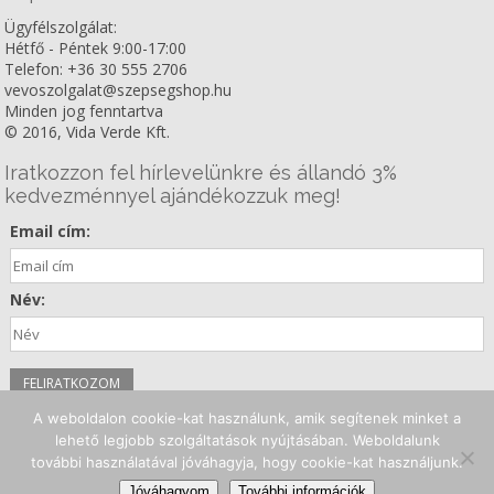
Ügyfélszolgálat:
Hétfő - Péntek 9:00-17:00
Telefon: +36 30 555 2706
vevoszolgalat@szepsegshop.hu
Minden jog fenntartva
© 2016, Vida Verde Kft.
Iratkozzon fel hírlevelünkre és állandó 3%
kedvezménnyel ajándékozzuk meg!
Email cím:
Név:
A weboldalon cookie-kat használunk, amik segítenek minket a
Kövessen minket!
lehető legjobb szolgáltatások nyújtásában. Weboldalunk
további használatával jóváhagyja, hogy cookie-kat használjunk.
Facebook
Instagram
Youtube
Jóváhagyom
További információk