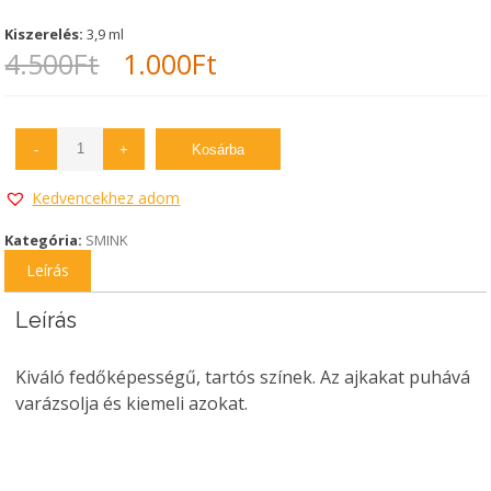
Kiszerelés:
3,9 ml
Original
Current
4.500
Ft
1.000
Ft
price
price
was:
is:
-
+
Kosárba
4.500Ft.
1.000Ft.
Kedvencekhez adom
Kategória:
SMINK
Leírás
Leírás
Kiváló fedőképességű, tartós színek. Az ajkakat puhává
varázsolja és kiemeli azokat.