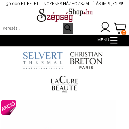
30 000 FT FELETT INGYENES HÁZHOZSZÁLLÍTÁS (MPL, GLS)!
0
ter
MENÜ