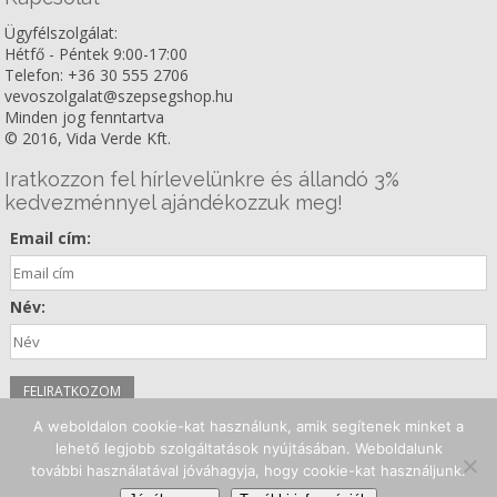
Ügyfélszolgálat:
Hétfő - Péntek 9:00-17:00
Telefon: +36 30 555 2706
vevoszolgalat@szepsegshop.hu
Minden jog fenntartva
© 2016, Vida Verde Kft.
Iratkozzon fel hírlevelünkre és állandó 3%
kedvezménnyel ajándékozzuk meg!
Email cím:
Név:
A weboldalon cookie-kat használunk, amik segítenek minket a
Kövessen minket!
lehető legjobb szolgáltatások nyújtásában. Weboldalunk
további használatával jóváhagyja, hogy cookie-kat használjunk.
Facebook
Instagram
Youtube