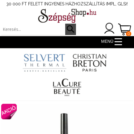
30 000 FT FELETT INGYENES HÁZHOZSZÁLLÍTÁS (MPL, GLS)!
0
ter
MENÜ