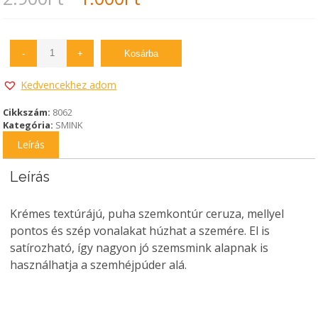
price
price
was:
is:
-
+
Kosárba
2.900Ft.
1.000Ft.
Kedvencekhez adom
Cikkszám:
8062
Kategória:
SMINK
Leírás
Leírás
Krémes textúrájú, puha szemkontúr ceruza, mellyel
pontos és szép vonalakat húzhat a szemére. El is
satírozható, így nagyon jó szemsmink alapnak is
használhatja a szemhéjpúder alá.