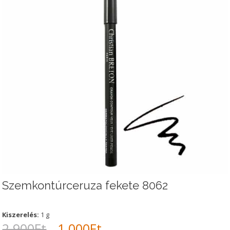
Szemkontúrceruza fekete 8062
Kiszerelés:
1 g
Original
Current
2.900
Ft
1.000
Ft