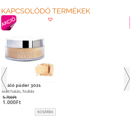
KAPCSOLÓDÓ TERMÉKEK
Fixáló púder 3021
Matt hatás, fixálás
5.700
Ft
Original
Current
1.000
Ft
price
price
was:
is:
KOSÁRBA
5.700Ft.
1.000Ft.