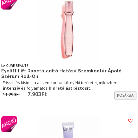
LA CURE BEAUTÉ
Eyelift Lift Ránctalanító Hatású Szemkontúr Ápoló
Szérum Roll-On
Frissíti és kisimítja a szemkontúr környéki területet, miközben
intenzív
és folyamatos
hidratálást biztosít
.
Original
Current
7.903
Ft
11.290
Ft
KOSÁRBA
price
price
was:
is:
11.290Ft.
7.903Ft.