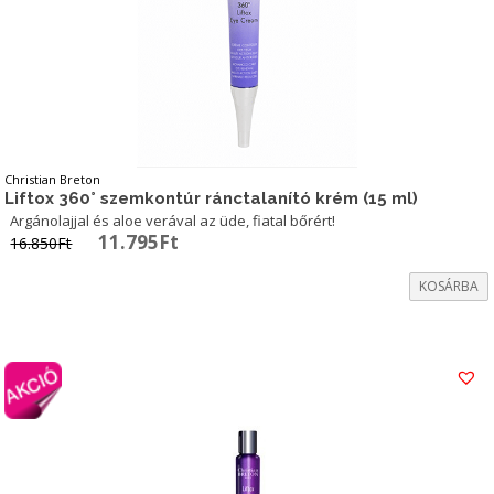
Christian Breton
Liftox 360° szemkontúr ránctalanító krém (15 ml)
Argánolajjal és aloe verával az üde, fiatal bőrért!
Original
Current
11.795
Ft
16.850
Ft
price
price
was:
is:
KOSÁRBA
16.850Ft.
11.795Ft.