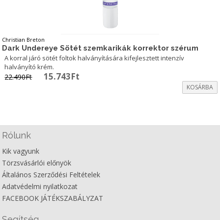
Christian Breton
Dark Undereye Sötét szemkarikák korrektor szérum
A korral járó sötét foltok halványítására kifejlesztett intenzív
halványító krém.
Original
Current
15.743
Ft
22.490
Ft
price
price
KOSÁRBA
was:
is:
22.490Ft.
15.743Ft.
Rólunk
Kik vagyunk
Törzsvásárlói előnyök
Általános Szerződési Feltételek
Adatvédelmi nyilatkozat
FACEBOOK JÁTÉKSZABÁLYZAT
Segítség