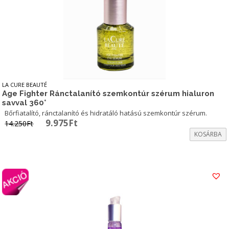
LA CURE BEAUTÉ
Age Fighter Ránctalanító szemkontúr szérum hialuron
savval 360˚
Bőrfiatalító, ránctalanító és hidratáló hatású szemkontúr szérum.
Original
Current
9.975
Ft
14.250
Ft
price
price
KOSÁRBA
was:
is:
14.250Ft.
9.975Ft.