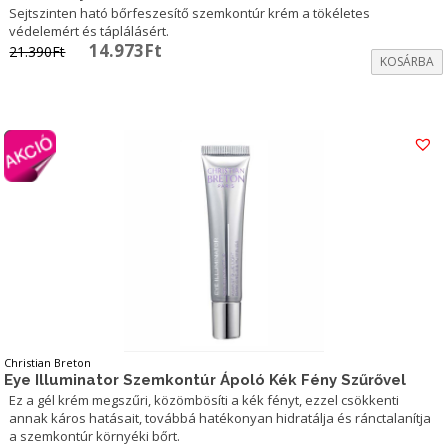
Sejtszinten ható bőrfeszesítő szemkontúr krém a tökéletes
védelemért és táplálásért.
Original
Current
14.973
Ft
21.390
Ft
KOSÁRBA
price
price
was:
is:
21.390Ft.
14.973Ft.
Christian Breton
Eye Illuminator Szemkontúr Ápoló Kék Fény Szűrővel
Ez a gél krém megszűri, közömbösíti a kék fényt, ezzel csökkenti
annak káros hatásait, továbbá hatékonyan hidratálja és ránctalanítja
a szemkontúr környéki bőrt.