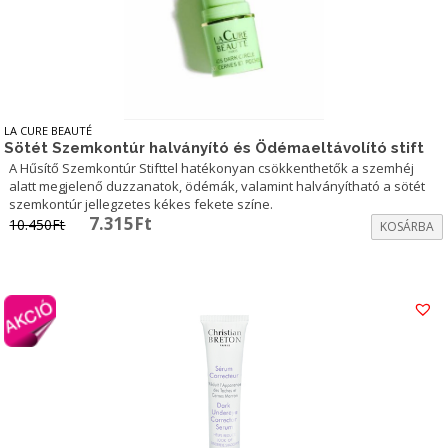
LA CURE BEAUTÉ
Sötét Szemkontúr halványító és Ödémaeltávolító stift
A Hűsítő Szemkontúr Stifttel hatékonyan csökkenthetők a szemhéj
alatt megjelenő duzzanatok, ödémák, valamint halványítható a sötét
szemkontúr jellegzetes kékes fekete színe.
Original
Current
7.315
Ft
10.450
Ft
KOSÁRBA
price
price
was:
is:
10.450Ft.
7.315Ft.