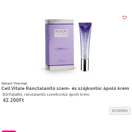
Selvert Thermal
Cell Vitale Ránctalanító szem- és szájkontúr ápoló krém
Bőrfiatalító, ránctalanító szemkontúr ápoló krém.
42.200
Ft
KOSÁRBA