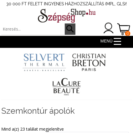
30 000 FT FELETT INGYENES HÁZHOZSZÁLLÍTÁS (MPL, GLS)!
0
ter
MENÜ
Szemkontúr ápolók
Mind a(z) 23 találat megjelenítve