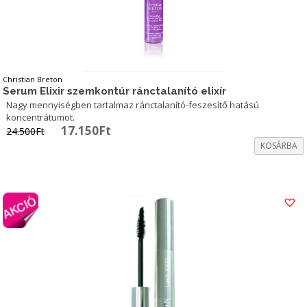
Christian Breton
Serum Elixir szemkontúr ránctalanító elixír
Nagy mennyiségben tartalmaz ránctalanító-feszesítő hatású
koncentrátumot.
Original
Current
17.150
Ft
24.500
Ft
price
price
KOSÁRBA
was:
is:
24.500Ft.
17.150Ft.