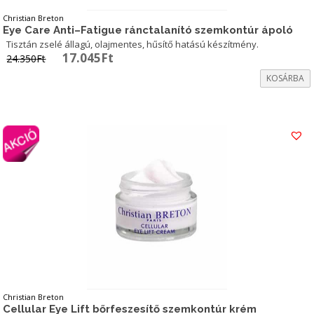
Christian Breton
Eye Care Anti–Fatigue ránctalanító szemkontúr ápoló
Tisztán zselé állagú, olajmentes, hűsítő hatású készítmény.
Original
Current
17.045
Ft
24.350
Ft
price
price
KOSÁRBA
was:
is:
24.350Ft.
17.045Ft.
Christian Breton
Cellular Eye Lift bőrfeszesítő szemkontúr krém