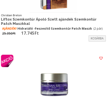
Christian Breton
Liftox Szemkontúr Ápoló Szett ajándék Szemkontúr
Patch Maszkkal
AJÁNDÉK!
Hidratáló -Feszesítő Szemkontúr Patch Maszk
(2 pár)
Original
Current
17.745
Ft
25.350
Ft
price
price
KOSÁRBA
was:
is:
25.350Ft.
17.745Ft.