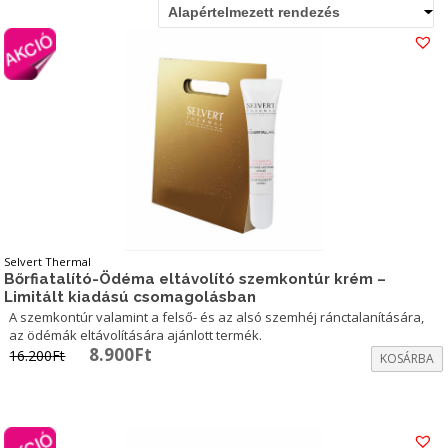
Alapértelmezett rendezés
Selvert Thermal
Bőrfiatalító-Ödéma eltávolító szemkontúr krém –
Limitált kiadású csomagolásban
A szemkontúr valamint a felső- és az alsó szemhéj ránctalanítására,
az ödémák eltávolítására ajánlott termék.
Original
Current
8.900
Ft
16.200
Ft
KOSÁRBA
price
price
was:
is:
16.200Ft.
8.900Ft.