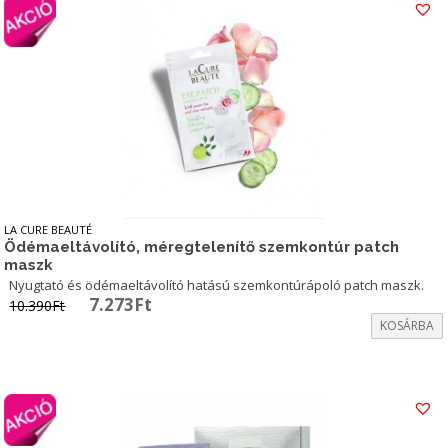
LA CURE BEAUTÉ
Ödémaeltávolító, méregtelenítő szemkontúr patch
maszk
Nyugtató és ödémaeltávolító hatású szemkontúrápoló patch maszk.
Original
Current
7.273
Ft
10.390
Ft
price
price
KOSÁRBA
was:
is:
10.390Ft.
7.273Ft.