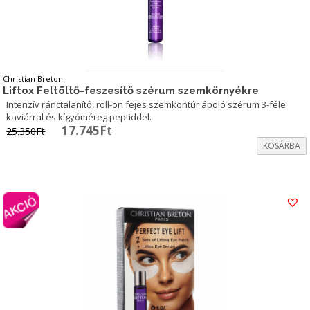
Christian Breton
Liftox Feltöltő-feszesítő szérum szemkörnyékre
Intenzív ránctalanító, roll-on fejes szemkontúr ápoló szérum 3-féle
kaviárral és kígyóméreg peptiddel.
Original
Current
17.745
Ft
25.350
Ft
price
price
KOSÁRBA
was:
is:
25.350Ft.
17.745Ft.