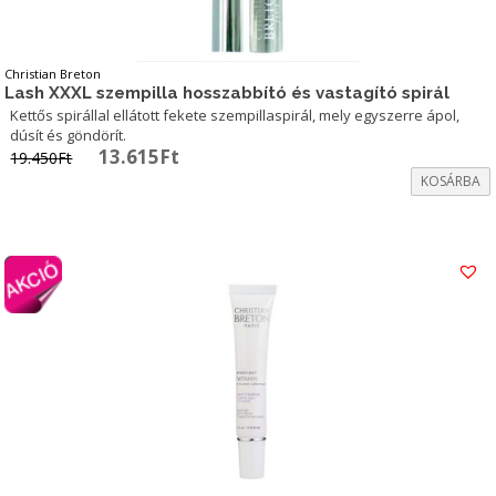
Christian Breton
Lash XXXL szempilla hosszabbító és vastagító spirál
Kettős spirállal ellátott fekete szempillaspirál, mely egyszerre ápol,
dúsít és göndörít.
Original
Current
13.615
Ft
19.450
Ft
price
price
KOSÁRBA
was:
is:
19.450Ft.
13.615Ft.