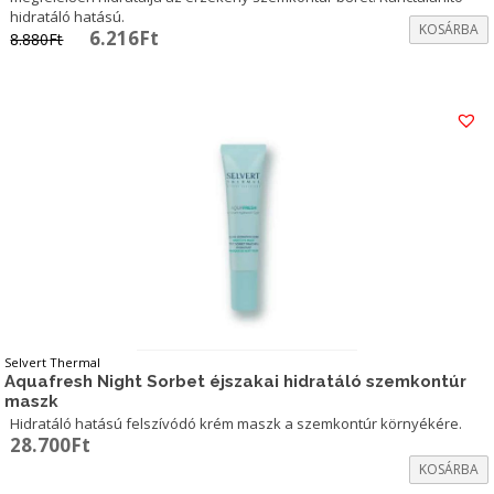
hidratáló hatású.
KOSÁRBA
Original
Current
6.216
Ft
8.880
Ft
price
price
was:
is:
8.880Ft.
6.216Ft.
Selvert Thermal
Aquafresh Night Sorbet éjszakai hidratáló szemkontúr
maszk
Hidratáló hatású felszívódó krém maszk a szemkontúr környékére.
28.700
Ft
KOSÁRBA