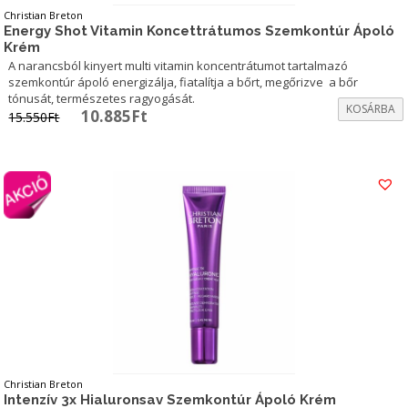
Christian Breton
Energy Shot Vitamin Koncettrátumos Szemkontúr Ápoló
Krém
A narancsból kinyert multi vitamin koncentrátumot tartalmazó
szemkontúr ápoló energizálja, fiatalítja a bőrt, megőrizve a bőr
tónusát, természetes ragyogását.
KOSÁRBA
Original
Current
10.885
Ft
15.550
Ft
price
price
was:
is:
15.550Ft.
10.885Ft.
Christian Breton
Intenzív 3x Hialuronsav Szemkontúr Ápoló Krém