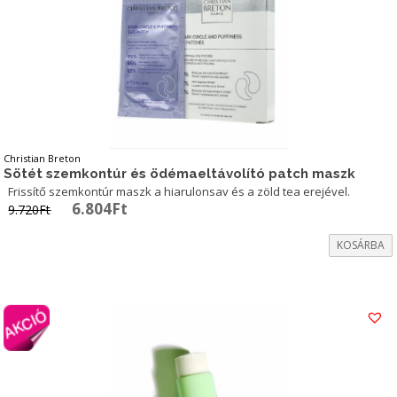
Christian Breton
Sötét szemkontúr és ödémaeltávolító patch maszk
Frissítő szemkontúr maszk a hiarulonsav és a zöld tea erejével.
Original
Current
6.804
Ft
9.720
Ft
price
price
was:
is:
KOSÁRBA
9.720Ft.
6.804Ft.