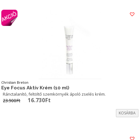
13.690Ft.
9.583Ft.
Christian Breton
Eye Focus Aktív Krém (10 ml)
Ránctalanító, feltöltő szemkörnyék ápoló zselés krém.
Original
Current
16.730
Ft
23.900
Ft
price
price
was:
is:
KOSÁRBA
23.900Ft.
16.730Ft.