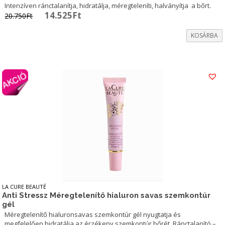
Intenzíven ránctalanítja, hidratálja, méregteleníti, halványítja a bőrt.
Original
Current
14.525
Ft
20.750
Ft
price
price
was:
is:
KOSÁRBA
20.750Ft.
14.525Ft.
LA CURE BEAUTÉ
Anti Stressz Méregtelenítő hialuron savas szemkontúr
gél
Méregtelenítő hialuronsavas szemkontúr gél nyugtatja és
megfelelően hidratálja az érzékeny szemkontúr bőrét. Ránctalanító –