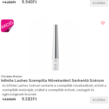
Original
Current
9.940
Ft
14.200
Ft
KOSÁRBA
price
price
was:
is:
14.200Ft.
9.940Ft.
Christian Breton
Infinite Lashes Szempilla Növekedést Serkentő Szérum
Az Infinite Lashes Szérum serkenti a szempillák növekedését, erősíti a
szempillák textúráját, ezáltal a szempillák erősek, vastagok és
egészségesek lesznek.
Original
Current
9.583
Ft
13.690
Ft
KOSÁRBA
price
price
was:
is: