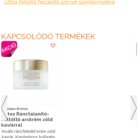
Liftox Feltöltő-feszesítő szérum szemkörnyékre
KAPCSOLÓDÓ TERMÉKEK
Christian Breton
Liftox Ránctalanító-
Feltöltő arckrém zöld
kaviárral
Kiváló ráncfeltöltő krém zöld
kaviár, kígyóméreg, kollagén