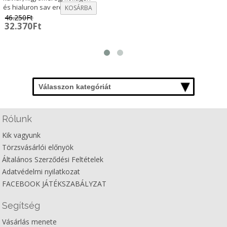
és hialuron sav erejével.
KOSÁRBA
46.250
Ft
Original
Current
32.370
Ft
price
price
was:
is:
46.250Ft.
32.370Ft.
Válasszon kategóriát
Rólunk
Kik vagyunk
Törzsvásárlói előnyök
Általános Szerződési Feltételek
Adatvédelmi nyilatkozat
FACEBOOK JÁTÉKSZABÁLYZAT
Segítség
Vásárlás menete