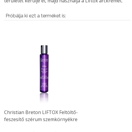
területét kerülje el, majd használja a Liftox arckrémét.
Próbálja ki ezt a terméket is:
Christian Breton LIFTOX Feltöltő-
feszesítő szérum szemkörnyékre