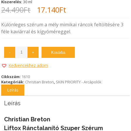
Kiszerelés:
30 ml
Original
Current
24.490
Ft
17.140
Ft
price
price
Különleges szérum a mély mimikai ráncok feltöltésére 3
was:
is:
féle kaviárral és kígyóméreggel.
24.490Ft.
17.140Ft.
-
+
Kosárba
Kedvencekhez adom
Cikkszám:
1610
Kategóriák:
Christian Breton
,
SKIN PRIORITY - Arcápolók
Leírás
Leírás
Christian Breton
Liftox Ránctalanító Szuper Szérum