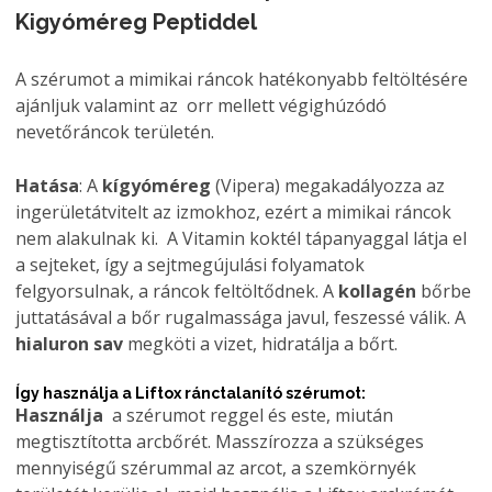
Kigyóméreg Peptiddel
A szérumot a mimikai ráncok hatékonyabb feltöltésére
ajánljuk valamint az orr mellett végighúzódó
nevetőráncok területén.
Hatása
: A
kígyóméreg
(Vipera) megakadályozza az
ingerületátvitelt az izmokhoz, ezért a mimikai ráncok
nem alakulnak ki. A Vitamin koktél tápanyaggal látja el
a sejteket, így a sejtmegújulási folyamatok
felgyorsulnak, a ráncok feltöltődnek. A
kollagén
bőrbe
juttatásával a bőr rugalmassága javul, feszessé válik. A
hialuron sav
megköti a vizet, hidratálja a bőrt.
Így használja a Liftox ránctalanító szérumot:
Használja
a szérumot reggel és este, miután
megtisztította arcbőrét. Masszírozza a szükséges
mennyiségű szérummal az arcot, a szemkörnyék