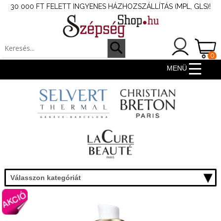
30 000 FT FELETT INGYENES HÁZHOZSZÁLLÍTÁS (MPL, GLS)!
0
ter
MENÜ
Válasszon kategóriát