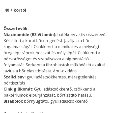
40 + kortól
Összetevők:
Niacinamide (B3 Vitamin):
hatékony aktív összetevő.
Késlelteti a korai bőröregedést. Javítja a a bőr
rugalmasságát. Csökkenti a mimikai és a mélységi
öregségi ráncok hosszát és mélységét. Csökkenti a
bőrvörösséget és szabályozza a pigmentáció
folyamatát. Serkenti a fibroblastok működését ezáltal
javítja a bőr elaszticitását. Anti-oxidáns.
Szalicilsav:
gyulladáscsökkentés, méregtelenítés
bőrtisztítás
Cink glükonát
: Gyulladáscsökkentő, csökkenti a
baktériumok elburjánzását, bőrtisztító hatású.
Bisabolol:
bőrnyugtató, gyulladáscsökkentő.