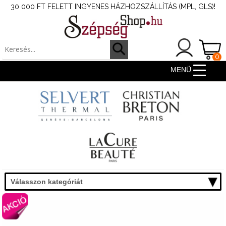
30 000 FT FELETT INGYENES HÁZHOZSZÁLLÍTÁS (MPL, GLS)!
0
ter
MENÜ
Válasszon kategóriát