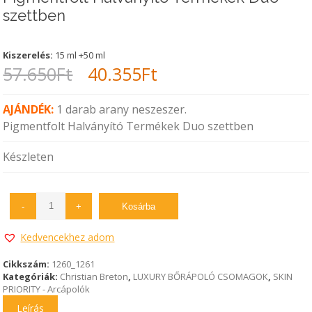
szettben
Kiszerelés:
15 ml +50 ml
Original
Current
57.650
Ft
40.355
Ft
price
price
AJÁNDÉK:
1 darab arany neszeszer.
was:
is:
Pigmentfolt Halványító Termékek Duo szettben
57.650Ft.
40.355Ft.
Készleten
-
+
Kosárba
Kedvencekhez adom
Cikkszám:
1260_1261
Kategóriák:
Christian Breton
,
LUXURY BŐRÁPOLÓ CSOMAGOK
,
SKIN
PRIORITY - Arcápolók
Leírás