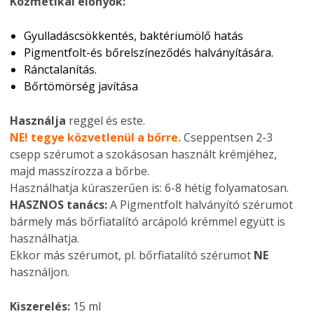
Kozmetikai előnyök:
Gyulladáscsökkentés, baktériumölő hatás
Pigmentfolt-és bőrelszíneződés halványítására.
Ránctalanítás.
Bőrtömörség javítása
Használja
reggel és este.
NE! tegye közvetlenül a bőrre.
Cseppentsen 2-3
csepp szérumot a szokásosan használt krémjéhez,
majd masszírozza a bőrbe.
Használhatja kúraszerűen is: 6-8 hétig folyamatosan.
HASZNOS tanács:
A Pigmentfolt halványító szérumot
bármely más bőrfiatalító arcápoló krémmel együtt is
használhatja.
Ekkor más szérumot, pl. bőrfiatalító szérumot
NE
használjon.
Kiszerelés:
15 ml