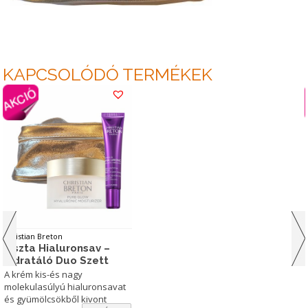
KAPCSOLÓDÓ TERMÉKEK
Christian Breton
Tiszta Hialuronsav –
Hidratáló Duo Szett
A krém kis-és nagy
molekulasúlyú hialuronsavat
és gyümölcsökből kivont