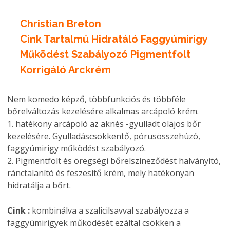
Christian Breton
Cink Tartalmú Hidratáló Faggyúmirigy
Működést Szabályozó Pigmentfolt
Korrigáló Arckrém
Nem komedo képző, többfunkciós és többféle
bőrelváltozás kezelésére alkalmas arcápoló krém.
1. hatékony arcápoló az aknés -gyulladt olajos bőr
kezelésére. Gyulladáscsökkentő, pórusösszehúzó,
faggyúmirigy működést szabályozó.
2. Pigmentfolt és öregségi bőrelszíneződést halványító,
ránctalanító és feszesítő krém, mely hatékonyan
hidratálja a bőrt.
Cink :
kombinálva a szalicilsavval szabályozza a
faggyúmirigyek működését ezáltal csökken a