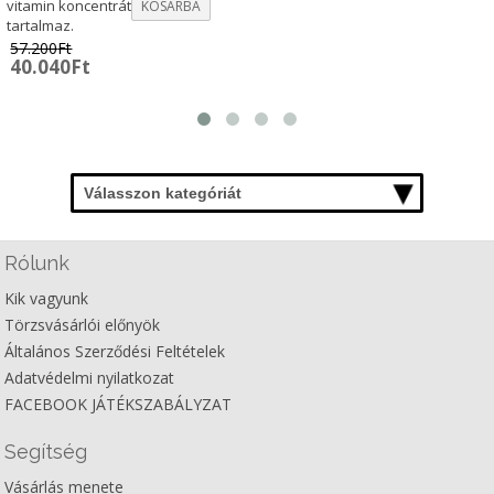
vitamin koncentrátumot
KOSÁRBA
tartalmaz.
57.200
Ft
Original
Current
40.040
Ft
price
price
was:
is:
57.200Ft.
40.040Ft.
Válasszon kategóriát
Rólunk
Kik vagyunk
Törzsvásárlói előnyök
Általános Szerződési Feltételek
Adatvédelmi nyilatkozat
FACEBOOK JÁTÉKSZABÁLYZAT
Segítség
Vásárlás menete