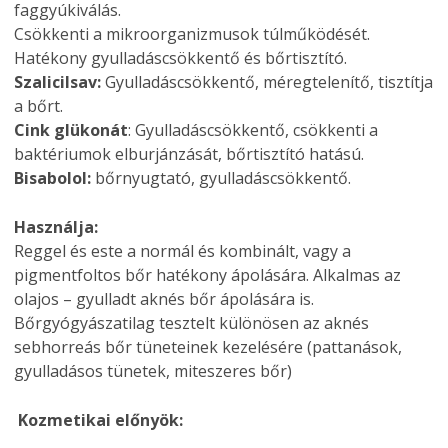
faggyúkiválás.
Csökkenti a mikroorganizmusok túlműködését.
Hatékony gyulladáscsökkentő és bőrtisztító.
Szalicilsav:
Gyulladáscsökkentő, méregtelenítő, tisztítja
a bőrt.
Cink glükonát
: Gyulladáscsökkentő, csökkenti a
baktériumok elburjánzását, bőrtisztító hatású.
Bisabolol:
bőrnyugtató, gyulladáscsökkentő.
Használja:
Reggel és este a normál és kombinált, vagy a
pigmentfoltos bőr hatékony ápolására. Alkalmas az
olajos – gyulladt aknés bőr ápolására is.
Bőrgyógyászatilag tesztelt különösen az aknés
sebhorreás bőr tüneteinek kezelésére (pattanások,
gyulladásos tünetek, miteszeres bőr)
Kozmetikai előnyök: