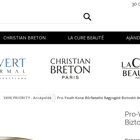
30 
CHRISTIAN BRETON
LA CURE BEAUTÉ
AJÁN
SKIN PRIORITY - Arcápolók
Pro-Youth Korai Bőrfiatalító Ragyogást Biztosító 
Pro-
Bizt
Kiszere