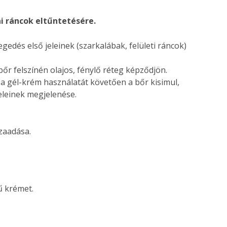
ai ráncok eltűntetésére.
edés első jeleinek (szarkalábak, felületi ráncok)
 bőr felszínén olajos, fénylő réteg képződjön.
a gél-krém használatát követően a bőr kisimul,
eleinek megjelenése.
zaadása.
ű krémet.