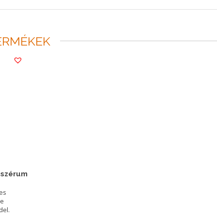
ERMÉKEK
ő szérum
jes
le
del.