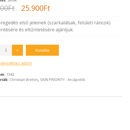
Original
Current
000
Ft
25.900
Ft
price
price
regedés első jeleinek (szarkalábak, felületi ráncok)
was:
is:
ntésére és eltűntetésére ajánljuk.
37.000Ft.
25.900Ft.
+
Kosárba
vencekhez adom
ám:
1342
riák:
Christian Breton
,
SKIN PRIORITY - Arcápolók