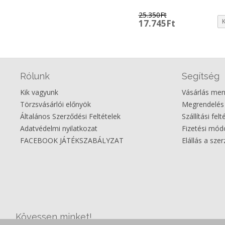
25.350
Ft
Original
Current
17.745
Ft
price
price
was:
is:
25.350Ft.
17.745Ft.
Rólunk
Segítség
Kik vagyunk
Vásárlás me
Törzsvásárlói előnyök
Megrendelés
Általános Szerződési Feltételek
Szállítási felt
Adatvédelmi nyilatkozat
Fizetési mó
FACEBOOK JÁTÉKSZABÁLYZAT
Elállás a sze
Kövessen minket!