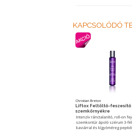
KAPCSOLÓDÓ T
Christian Breton
Liftox Feltöltő-feszesít
szemkörnyékre
Intenzív ránctalanító, roll-on fe
szemkontúr ápoló szérum 3-fé
kaviárral és kígyóméreg peptid