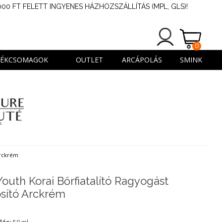
000 FT FELETT INGYENES HÁZHOZSZÁLLÍTÁS (MPL, GLS)!
0
TERMÉK
DÉKCSOMAGOK
OUTLET
ARCÁPOLÁS
SMINK
Arckrém
Youth Korai Bőrfiatalító Ragyogást
osító Arckrém
lés:
50 ml