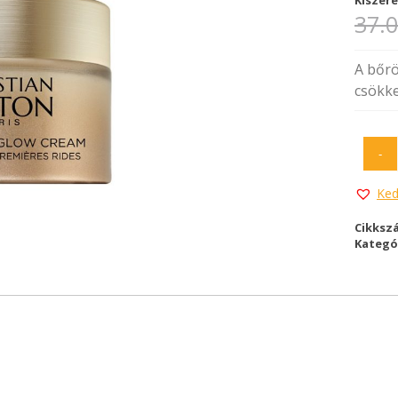
37.
A bőrö
csökke
-
Ked
Cikksz
Kategó