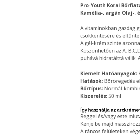
Pro-Youth Korai Bőrfia
Kamélia-, argán Olaj-, 
A vitaminokban gazdag gél
csökkentésére és eltűntet
A gél-krém szinte azonnal 
Köszönhetően az A, B,C,D
puhává hidratálttá válik
Kiemelt Hatóanyagok:
K
Hatások:
Bőröregedés els
Bőrtípus:
Normál-kombiná
Kiszerelés:
50 ml
Így használja az arckréme
Reggel és/vagy este miut
Kenje be majd masszírozz
A ráncos felületeken vé