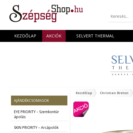
KEZDŐLAP
AKCIÓK
SELVERT THERMAL
Kezdőlap
Christian Breton
AJÁNDÉKCSOMAGOK
EYE PRIORITY – Szemkontúr
ápolás
SKIN PRIORITY – Arcápolók