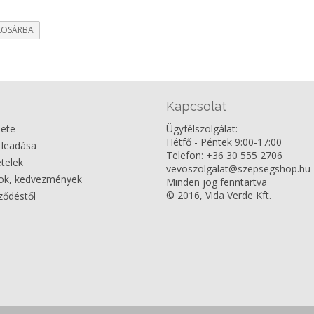
KOSÁRBA
Kapcsolat
nete
Ügyfélszolgálat:
Hétfő - Péntek 9:00-17:00
 leadása
Telefon: +36 30 555 2706
ételek
vevoszolgalat@szepsegshop.hu
dok, kedvezmények
Minden jog fenntartva
© 2016, Vida Verde Kft.
rződéstől