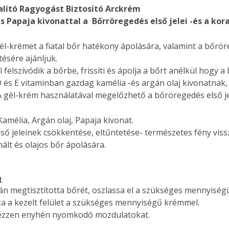
talító Ragyogást Biztosító Arckrém
és Papaja kivonattal a Bőrröregedés első jelei -és a kor
-krémet a fiatal bőr hatékony ápolására, valamint a bőröreg
ésére ajánljuk.
felszívódik a bőrbe, frissíti és ápolja a bőrt anélkül hogy a
 és E vitaminban gazdag kamélia -és argán olaj kivonatnak, 
. A gél-krém használatával megelőzhető a bőröregedés első j
amélia, Argán olaj, Papaja kivonat.
ő jeleinek csökkentése, eltűntetése- természetes fény viss
lt és olajos bőr ápolására.
t
:
án megtisztította bőrét, oszlassa el a szükséges mennyiség
a a kezelt felület a szükséges mennyiségű krémmel.
gezzen enyhén nyomkodó mozdulatokat.