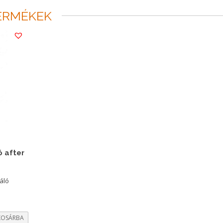
ERMÉKEK
ó after
táló
KOSÁRBA