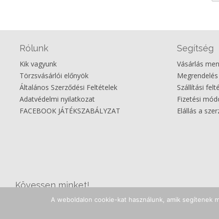
Rólunk
Segítség
Kik vagyunk
Vásárlás me
Törzsvásárlói előnyök
Megrendelés
Általános Szerződési Feltételek
Szállítási felt
Adatvédelmi nyilatkozat
Fizetési mó
FACEBOOK JÁTÉKSZABÁLYZAT
Elállás a sze
Kövessen minket!
A weboldalon cookie-kat használunk, amik segítenek mi
Facebook
Instagram
Youtube