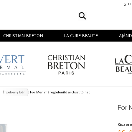
30 
CHRISTIAN BRETON
LA CURE BEAUTÉ
AJÁN
Érzékeny bőr
For Men méregtelenítő arctisztító hab
For 
Kiszere