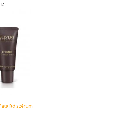
is:
iatalító szérum