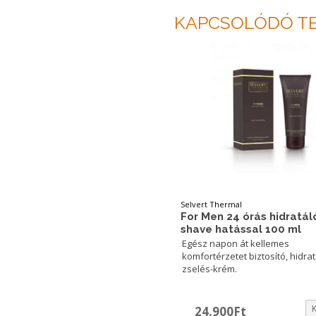
KAPCSOLÓDÓ T
Selvert Thermal
For Men 24 órás hidratál
shave hatással 100 ml
Egész napon át kellemes
komfortérzetet biztosító, hidra
zselés-krém.
24.900
Ft