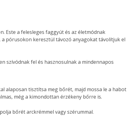
n. Este a felesleges faggyút és az életmódnak
 a pórusokon keresztül távozó anyagokat távolítjuk el
ben szívódnak fel és hasznosulnak a mindennapos
l alaposan tisztítsa meg bőrét, majd mossa le a habot
alkalmas, még a kimondottan érzékeny bőrre is.
 ápolja bőrét arckrémmel vagy szérummal.