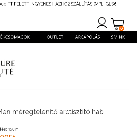
000 FT FELETT INGYENES HÁZHOZSZÁLLÍTÁS (MPL, GLS)!
0
TERMÉK
DÉKCSOMAGOK
OUTLET
ARCÁPOLÁS
SMINK
Men méregtelenítő arctisztító hab
lés:
150 ml