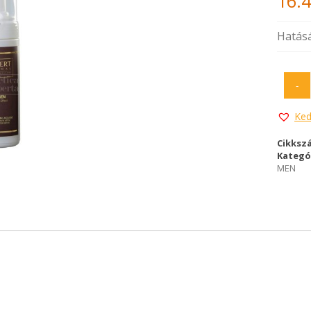
16.
Hatásár
-
Ked
Cikksz
Kategó
MEN