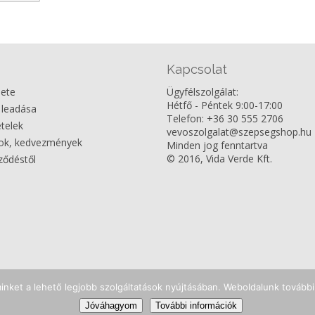
Kapcsolat
nete
Ügyfélszolgálat:
Hétfő - Péntek 9:00-17:00
 leadása
Telefon: +36 30 555 2706
ételek
vevoszolgalat@szepsegshop.hu
dok, kedvezmények
Minden jog fenntartva
© 2016, Vida Verde Kft.
rződéstől
nket a lehető legjobb szolgáltatások nyújtásában. Weboldalunk további 
Jóváhagyom
További információk