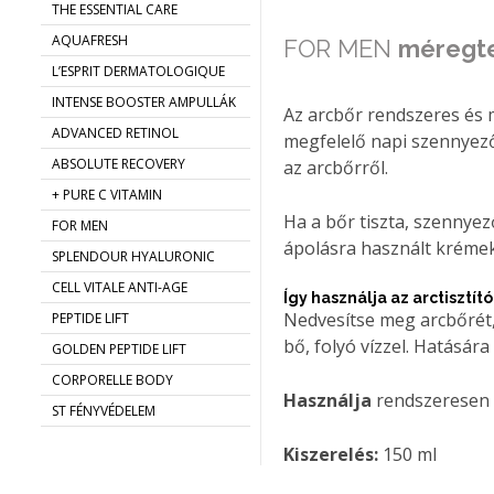
THE ESSENTIAL CARE
AQUAFRESH
FOR MEN
méregtel
L’ESPRIT DERMATOLOGIQUE
INTENSE BOOSTER AMPULLÁK
Az arcbőr rendszeres és 
ADVANCED RETINOL
megfelelő napi szennyező
ABSOLUTE RECOVERY
az arcbőrről.
+ PURE C VITAMIN
Ha a bőr tiszta, szennye
FOR MEN
ápolásra használt kréme
SPLENDOUR HYALURONIC
CELL VITALE ANTI-AGE
Így használja az arctisztít
Nedvesítse meg arcbőrét,
PEPTIDE LIFT
bő, folyó vízzel. Hatásár
GOLDEN PEPTIDE LIFT
CORPORELLE BODY
Használja
rendszeresen m
ST FÉNYVÉDELEM
Kiszerelés:
150 ml