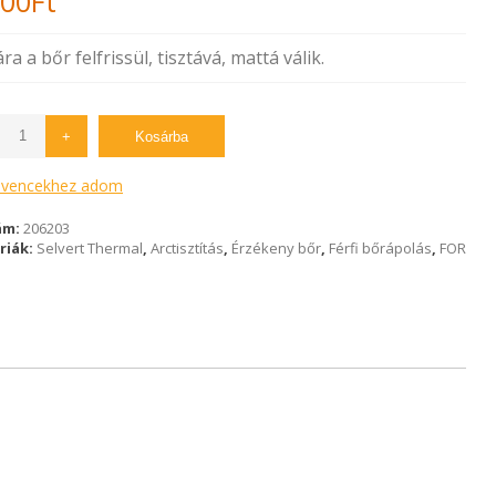
400
Ft
a a bőr felfrissül, tisztává, mattá válik.
+
Kosárba
vencekhez adom
ám:
206203
riák:
Selvert Thermal
,
Arctisztítás
,
Érzékeny bőr
,
Férfi bőrápolás
,
FOR