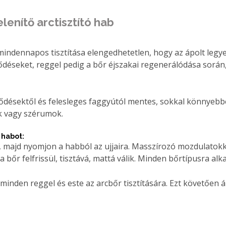
enítő arctisztító hab
mindennapos tisztítása elengedhetetlen, hogy az ápolt legye
déseket, reggel pedig a bőr éjszakai regenerálódása során,
ződésektől és felesleges faggyútól mentes, sokkal könnyeb
k vagy szérumok.
ó habot:
 majd nyomjon a habból az ujjaira. Masszírozó mozdulatokka
a a bőr felfrissül, tisztává, mattá válik. Minden bőrtípusra 
inden reggel és este az arcbőr tisztítására. Ezt követően